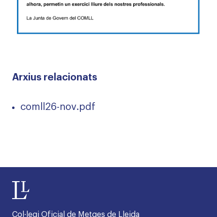
Arxius relacionats
comll26-nov.pdf
Col·legi Oficial de Metges de Lleida