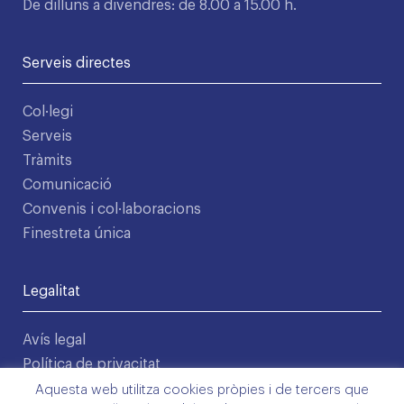
De dilluns a divendres: de 8.00 a 15.00 h.
Serveis directes
Col·legi
Serveis
Tràmits
Comunicació
Convenis i col·laboracions
Finestreta única
Legalitat
Avís legal
Política de privacitat
Condicions d'ús
Aquesta web utilitza cookies pròpies i de tercers que