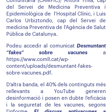
Comunitària (CAMFIC); Antoni Trilla, cap
del Servei de Medicina Preventiva i
Epidemiològica de l’Hospital Clínic, i Luis
Carlos Urbiztondo, cap del Servei de
medicina Preventiva de l’Agència de Salut
Pública de Catalunya.
Podeu accedir al comunicat
Desmuntant
“fakes” sobre vacunes
a
https://www.comll.cat/wp-
content/uploads/desmuntant-fakes-
sobre-vacunes.pdf
.
D’altra banda, el 40% dels continguts més
rellevants a YouTube generen
desinformació i posen en dubte l’eficàcia
i la seguretat de les vacunes, segons
l’informe
El discurs antivacunes a