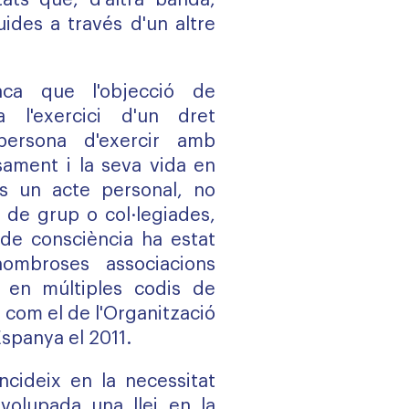
itats que, d'altra banda,
des a través d'un altre
aca que l'objecció de
a l'exercici d'un dret
persona d'exercir amb
nsament i la seva vida en
és un acte personal, no
 de grup o col·legiades,
ó de consciència ha estat
ombroses associacions
 en múltiples codis de
 com el de l'Organització
Espanya el 2011.
ncideix en la necessitat
olupada una llei en la