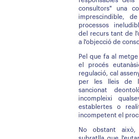
responsables dels 
consultors" una col
imprescindible, d
processos ineludib
del recurs tant de l
a l'objecció de consc
Pel que fa al metge
el procés eutanàs
regulació, cal asse
per les lleis de 
sancionat deontol
incompleixi quals
establertes o real
incompetent el pro
No obstant això,
subratlla que l'eutan