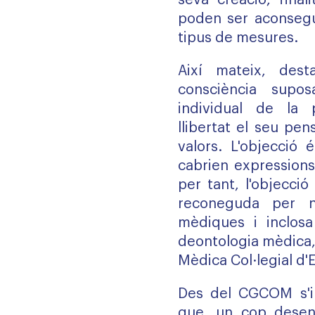
seva creació; final
poden ser aconsegui
tipus de mesures.
Així mateix, dest
consciència supos
individual de la 
llibertat el seu pe
valors. L'objecció 
cabrien expressions
per tant, l'objecci
reconeguda per n
mèdiques i inclosa
deontologia mèdica,
Mèdica Col·legial d'
Des del
CGCOM
s'i
que, un cop desenv