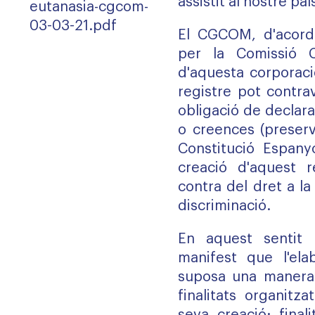
assistit al nostre paí
eutanasia-cgcom-
03-03-21.pdf
El
CGCOM
, d'acor
per la Comissió C
d'aquesta corporaci
registre pot contra
obligació de declara
o creences (preserva
Constitució Espany
creació d'aquest r
contra del dret a la 
discriminació.
En aquest sentit 
manifest que l'ela
suposa una manera 
finalitats organitz