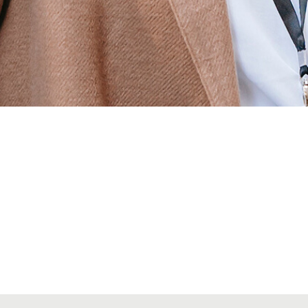
Alta seccions col·legials