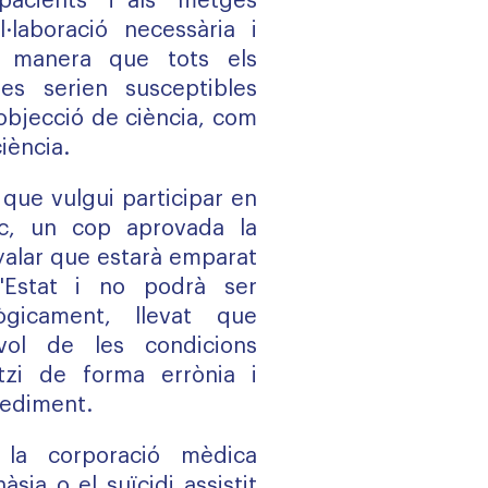
pacients" i als "metges
·laboració necessària i
e manera que tots els
les serien susceptibles
'objecció de ciència, com
iència.
 que vulgui participar en
ic, un cop aprovada la
nyalar que estarà emparat
l'Estat i no podrà ser
ògicament, llevat que
evol de les condicions
itzi de forma errònia i
cediment.
 la corporació mèdica
àsia o el suïcidi assistit