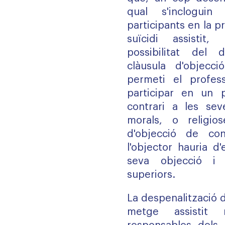
qual s'inclogu
participants en la pr
suïcidi assistit
possibilitat del 
clàusula d'objecc
permeti el profes
participar en un 
contrari a les sev
morals, o religio
d'objecció de con
l'objector hauria d
seva objecció i 
superiors.
La despenalització de
metge assistit 