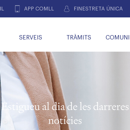
IL
APP COMLL
FINESTRETA ÚNICA
SERVEIS
TRÀMITS
COMUNI
ASSOCIACIONS
E
METGES 
DE PACIENTS DE LLEIDA
MENTS
SOCIET
MACIONS
PROFES
COL·LEG
BUTLLETÍ MÈDIC
ALERTES
A DE GOVERN
COMISSIÓ DEONTOLÒGICA
INFORMÀTICA I NOVES
FORMACIÓ
TALONARIS 
CARNET METGE
FARMACÈUTIQUES
TECNOLOGIES
COL·LEGIAT
Metges jubila
ials
Estigueu al dia de les darreres
Assistència sa
da
natura
notícies
BORSA DE FEINA
SERVEIS PER A LES
 VPC-R
FAMÍLIES I LA LLAR