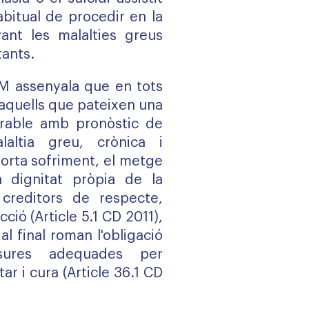
bitual de procedir en la
vant les malalties greus
tants.
M
assenyala que en tots
 aquells que pateixen una
urable amb pronòstic de
laltia greu, crònica i
orta sofriment, el metge
 dignitat pròpia de la
creditors de respecte,
cció (Article 5.1 CD 2011),
l final roman l'obligació
esures adequades per
ar i cura (Article 36.1 CD