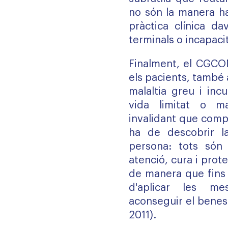
no són la manera ha
pràctica clínica da
terminals o incapaci
Finalment, el
CGCO
els pacients, també
malaltia greu i inc
vida limitat o ma
invalidant que comp
ha de descobrir la
persona: tots són 
atenció, cura i prote
de manera que fins a
d'aplicar les m
aconseguir el benest
2011).