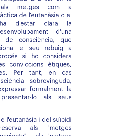
in als metges com a
àctica de l'eutanàsia o el
, ha d'estar clara la
desenvolupament d'una
ió de consciència, que
sional el seu rebuig a
procés si ho considera
es conviccions ètiques,
ses. Per tant, en cas
sciència sobrevinguda,
'expressar formalment la
presentar-lo als seus
 l'eutanàsia i del suïcidi
reserva als "metges