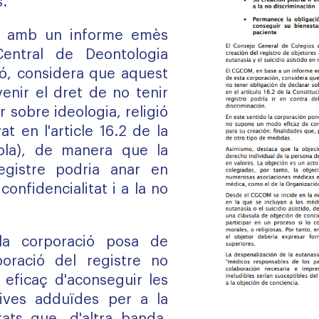
s.
d amb un informe emès
entral de Deontologia
ó, considera que aquest
venir el dret de no tenir
r sobre ideologia, religió
t en l'article 16.2 de la
ola), de manera que la
egistre podria anar en
confidencialitat i a la no
la corporació posa de
boració del registre no
eficaç d'aconseguir les
atives adduïdes per a la