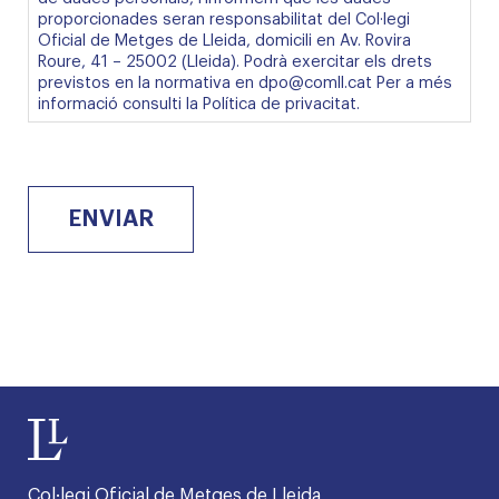
de
proporcionades seran responsabilitat del Col·legi
dades
Oficial de Metges de Lleida, domicili en Av. Rovira
*
adjunta
Roure, 41 – 25002 (Lleida). Podrà exercitar els drets
previstos en la normativa en dpo@comll.cat Per a més
informació consulti la
Política de privacitat
.
ENVIAR
Col·legi Oficial de Metges de Lleida