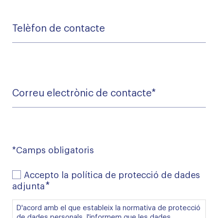
la
convocatòria
Telèfon
de
contacte
Correu
electrònic
de
*
contacte
*Camps obligatoris
Accepto
Accepto la política de protecció de dades
la
*
adjunta
política
de
D'acord amb el que estableix la normativa de protecció
protecció
de dades personals, l'informem que les dades