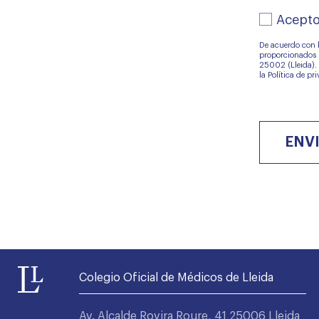
Acepto
Acepto
la
política
De acuerdo con l
de
proporcionados s
25002 (Lleida). 
protecció
la
Política de pr
de
datos
adjunta
*
Colegio Oficial de Médicos de Lleida
Av. Alcalde Rovira Roure, 41 25006 Lleida