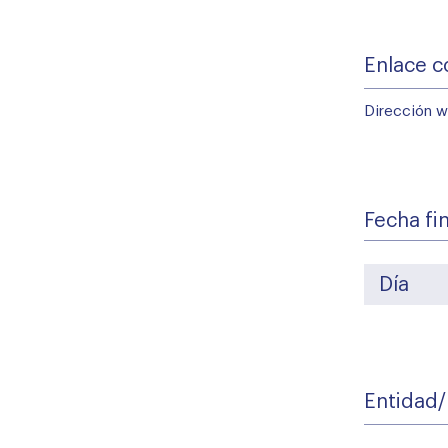
*
Enlace
con
la
Dirección we
informació
de
la
convocator
*
Fecha fi
Entidad/Pr
*