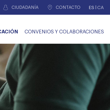
ES
CA
CIUDADANÍA
CONTACTO
CACIÓN
CONVENIOS Y COLABORACIONES
REGISTRO DE
CERTIFICADOS
MÉDICOS POR
LES
PERITAJE
JUDICIAL
PREMIOS Y BECAS
VIDA
SALUD Y APOYO AL
ECCIONES COLEGIALES
PERSONAL LABORAL
TRANSPARENCIA
TRÁMITES CONSULTA
S RECETAS
PROFESIONAL
MÉDICO
COMLL
MÉDICA
ilados
nitaria privada
S
OFERTAS Y
AGENCIA DE
R
DESCUENTOS