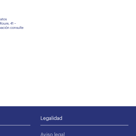
datos
Roure, 41 –
mación consulte
Legalidad
Aviso legal