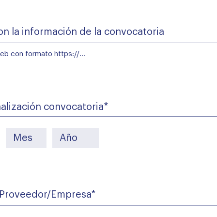
b con formato https://...
n
ia
nalización convocatoria
*
oveedor/Empresa