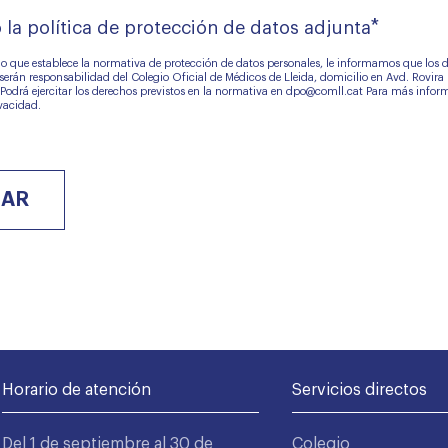
*
 la política de protección de datos adjunta
o que establece la normativa de protección de datos personales, le informamos que los 
erán responsabilidad del Colegio Oficial de Médicos de Lleida, domicilio en Avd. Rovira 
Podrá ejercitar los derechos previstos en la normativa en dpo@comll.cat Para más infor
n
ivacidad
.
Horario de atención
Servicios directos
Del 1 de septiembre al 30 de
Colegio