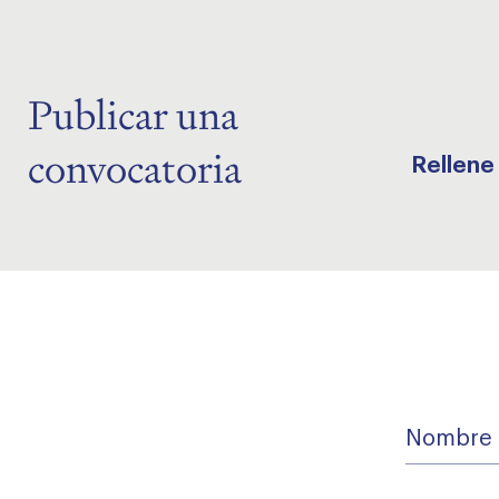
Publicar una
convocatoria
Rellene
Nombre
de
la
convocator