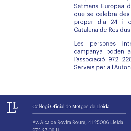
Setmana Europea de
que se celebra des 
proper dia 24 i q
Catalana de Residus
Les persones int
campanya poden ad
l’associació 972 2
Serveis per a l’Auto
Col·legi Oficial de Metges de Lleida
Av. Alcalde Rovira Roure, 41 25006 Lleida
973 27 08 11