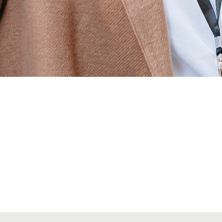
Alta seccions col·legials