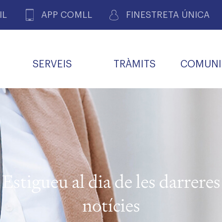
IL
APP COMLL
FINESTRETA ÚNICA
SERVEIS
TRÀMITS
COMUNI
ASSOCIACIONS
E
METGES 
DE PACIENTS DE LLEIDA
MENTS
SOCIET
MACIONS
PROFES
COL·LEG
BUTLLETÍ MÈDIC
ALERTES
A DE GOVERN
COMISSIÓ DEONTOLÒGICA
INFORMÀTICA I NOVES
FORMACIÓ
TALONARIS 
CARNET METGE
FARMACÈUTIQUES
TECNOLOGIES
COL·LEGIAT
Metges jubila
ials
Estigueu al dia de les darreres
Assistència sa
da
natura
notícies
BORSA DE FEINA
SERVEIS PER A LES
 VPC-R
FAMÍLIES I LA LLAR