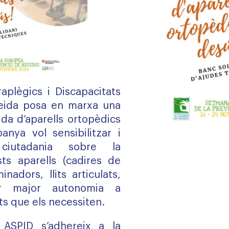
aplègics i Discapacitats
leida posa en marxa una
da d’aparells ortopèdics
nya vol sensibilitzar i
 ciutadania sobre la
ests aparells (cadires de
nadors, llits articulats,
tar major autonomia a
 que els necessiten.
 ASPID s’adhereix a la