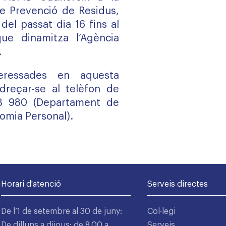
 Prevenció de Residus,
del passat dia 16 fins al
ue dinamitza l’Agència
.
eressades en aquesta
reçar-se al telèfon de
28 980 (Departament de
nomia Personal).
Horari d'atenció
Serveis directes
De l’1 de setembre al 30 de juny:
Col·legi
De dilluns a dijous: de 8.00 a
Serveis