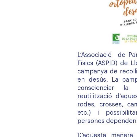
L’Associació de Par
Físics (ASPID) de L
campanya de recolli
en desús. La campa
conscienciar la
reutilització d’aqu
rodes, crosses, cami
etc.) i possibili
persones dependents
D’aquesta manera,