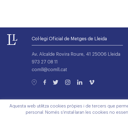
Col·legi Oficial de Metges de Lleida
Av. Alcalde Rovira Roure, 41 25006 Lleida
973 27 08 11
comll@comll.cat
Aquesta web utilitza cookies pròpies i de tercers que permete
personal. Només s'instal·laran les cookies no essen