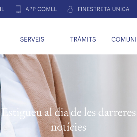
IL
APP COMLL
FINESTRETA ÚNICA
SERVEIS
TRÀMITS
COMUNI
ASSOCIACIONS
E
METGES 
DE PACIENTS DE LLEIDA
MENTS
SOCIET
MACIONS
PROFES
COL·LEG
BUTLLETÍ MÈDIC
ALERTES
A DE GOVERN
COMISSIÓ DEONTOLÒGICA
INFORMÀTICA I NOVES
FORMACIÓ
TALONARIS 
CARNET METGE
FARMACÈUTIQUES
TECNOLOGIES
COL·LEGIAT
Metges jubila
ials
Estigueu al dia de les darreres
Assistència sa
da
natura
notícies
BORSA DE FEINA
SERVEIS PER A LES
 VPC-R
FAMÍLIES I LA LLAR