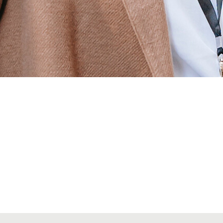
Alta seccions col·legials