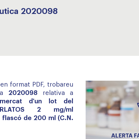
èutica 2020098
, en format PDF, trobareu
ca
2020098
relativa a
 mercat d'un lot del
ARLATOS 2 mg/ml
flascó de 200 ml (C.N.