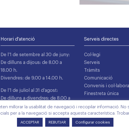
Horari d'atenció
Serveis directes
De l’1 de setembre al 30 de juny:
Col·legi
De dilluns a dijous: de 8.00 a
Serveis
18.00 h.
Tràmits
Divendres: de 9.00 a 14.00 h.
Comunicació
Convenis i col·labor
De l’1 de juliol al 31 d’agost:
Finestreta única
De dilluns a divendres: de 8.00 a
15.00 h.
n millorar la usabilitat de navegació i recopilar informació. No s'
cials per a la navegació si accepta aquesta característica. Trob
ACCEPTAR
REBUTJAR
Configurar cookies