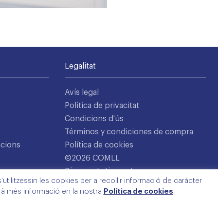
Legalitat
Avís legal
Política de privacitat
Condicions d'ús
Términos y condiciones de compra
acions
Política de cookies
©2026 COMLL
Disseny: Latipo.cat
utilitzessin les cookies per a recollir informació de caràcter
arà més informació en la nostra
Política de cookies
.