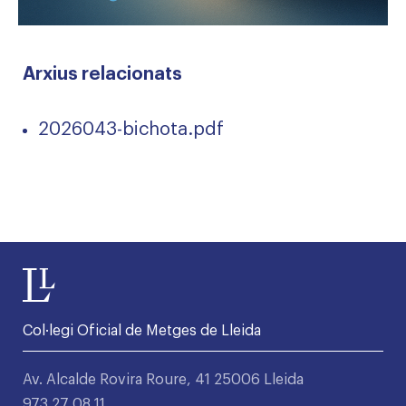
Arxius relacionats
2026043-bichota.pdf
Col·legi Oficial de Metges de Lleida
Av. Alcalde Rovira Roure, 41 25006 Lleida
973 27 08 11