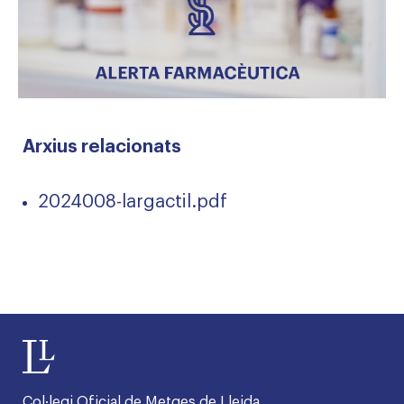
Arxius relacionats
2024008-largactil.pdf
Col·legi Oficial de Metges de Lleida