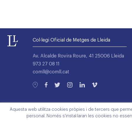
Col·legi Oficial de Metges de Lleida
Av. Alcalde Rovira Roure, 41 25006 Lleida
973 27 08 11
comll@comll.cat
Aquesta web utilitza cookies pròpies i de tercers que permete
personal. Només s'instal·laran les cookies no essen