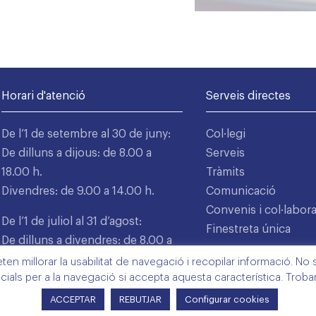
Horari d'atenció
Serveis directes
De l’1 de setembre al 30 de juny:
Col·legi
De dilluns a dijous: de 8.00 a
Serveis
18.00 h.
Tràmits
Divendres: de 9.00 a 14.00 h.
Comunicació
Convenis i col·labor
De l’1 de juliol al 31 d’agost:
Finestreta única
De dilluns a divendres: de 8.00 a
15.00 h.
n millorar la usabilitat de navegació i recopilar informació. No s'
cials per a la navegació si accepta aquesta característica. Trob
ACCEPTAR
REBUTJAR
Configurar cookies