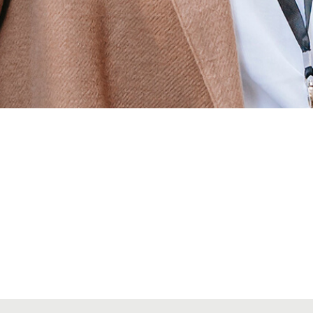
Alta seccions col·legials