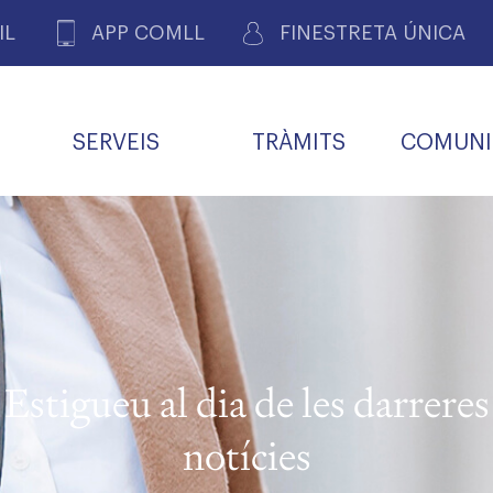
IL
APP COMLL
FINESTRETA ÚNICA
SERVEIS
TRÀMITS
COMUNI
ASSOCIACIONS
E
METGES 
DE PACIENTS DE LLEIDA
MENTS
SOCIET
MACIONS
PROFES
COL·LEG
BUTLLETÍ MÈDIC
ALERTES
A DE GOVERN
COMISSIÓ DEONTOLÒGICA
INFORMÀTICA I NOVES
FORMACIÓ
TALONARIS 
CARNET METGE
FARMACÈUTIQUES
TECNOLOGIES
COL·LEGIAT
Metges jubila
ials
Estigueu al dia de les darreres
Assistència sa
da
natura
notícies
BORSA DE FEINA
SERVEIS PER A LES
 VPC-R
FAMÍLIES I LA LLAR