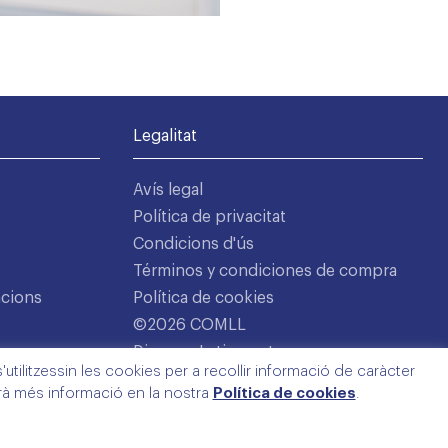
Legalitat
Avís legal
Política de privacitat
Condicions d'ús
Términos y condiciones de compra
acions
Política de cookies
©2026 COMLL
Disseny: Latipo.cat
utilitzessin les cookies per a recollir informació de caràcter
arà més informació en la nostra
Política de cookies
.