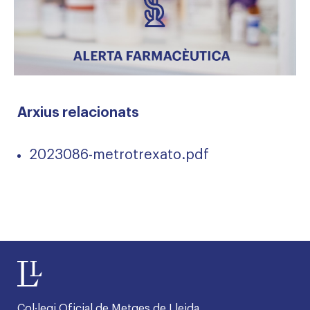
Arxius relacionats
2023086-metrotrexato.pdf
Col·legi Oficial de Metges de Lleida