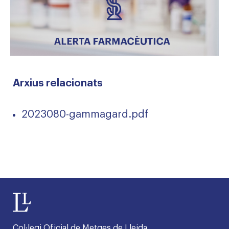
Arxius relacionats
2023080-gammagard.pdf
Col·legi Oficial de Metges de Lleida