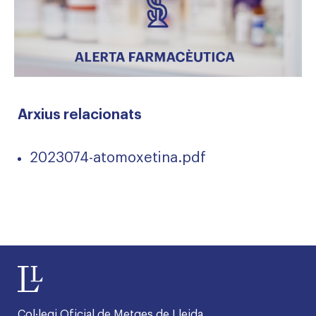
Arxius relacionats
2023074-atomoxetina.pdf
Col·legi Oficial de Metges de Lleida