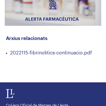
Arxius relacionats
2022115-fibrinolitics-continuacio.pdf
Col·legi Oficial de Metges de Lleida