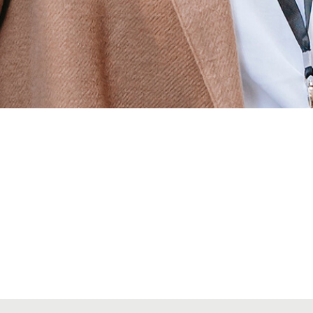
Alta seccions col·legials