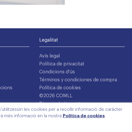
Legalitat
Avís legal
Política de privacitat
Condicions d'ús
Términos y condiciones de compra
acions
Política de cookies
©2026 COMLL
Disseny: Latipo.cat
utilitzessin les cookies per a recollir informació de caràcter
arà més informació en la nostra
Política de cookies
.