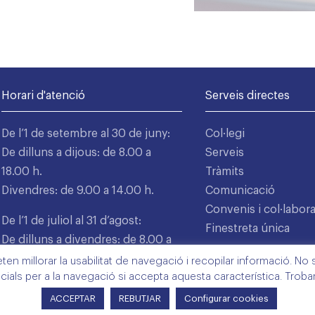
Horari d'atenció
Serveis directes
De l’1 de setembre al 30 de juny:
Col·legi
De dilluns a dijous: de 8.00 a
Serveis
18.00 h.
Tràmits
Divendres: de 9.00 a 14.00 h.
Comunicació
Convenis i col·labor
De l’1 de juliol al 31 d’agost:
Finestreta única
De dilluns a divendres: de 8.00 a
15.00 h.
n millorar la usabilitat de navegació i recopilar informació. No s'
cials per a la navegació si accepta aquesta característica. Trob
ACCEPTAR
REBUTJAR
Configurar cookies