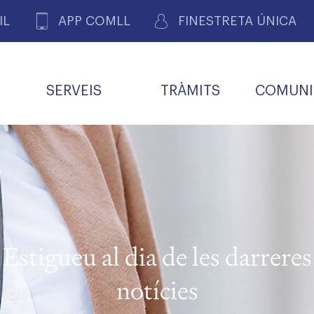
IL
APP COMLL
FINESTRETA ÚNICA
SERVEIS
TRÀMITS
COMUNI
ASSOCIACIONS
E
METGES 
DE PACIENTS DE LLEIDA
MENTS
SOCIET
MACIONS
PROFES
COL·LEG
BUTLLETÍ MÈDIC
ALERTES
A DE GOVERN
COMISSIÓ DEONTOLÒGICA
INFORMÀTICA I NOVES
FORMACIÓ
TALONARIS 
CARNET METGE
FARMACÈUTIQUES
TECNOLOGIES
COL·LEGIAT
Metges jubila
ials
Estigueu al dia de les darreres
Assistència sa
da
natura
notícies
BORSA DE FEINA
SERVEIS PER A LES
 VPC-R
FAMÍLIES I LA LLAR