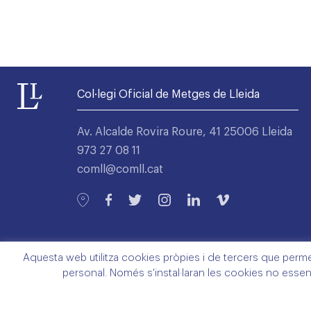
Col·legi Oficial de Metges de Lleida
Av. Alcalde Rovira Roure, 41 25006 Lleida
973 27 08 11
comll@comll.cat
Aquesta web utilitza cookies pròpies i de tercers que permete
personal. Només s'instal·laran les cookies no essen