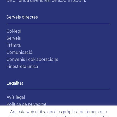
De dilluns a divendres: de 8.00 a 15.00 h.
Serveis directes
Col·legi
Serveis
Tràmits
Comunicació
Convenis i col·laboracions
Finestreta única
Legalitat
Avís legal
Política de privacitat
Condicions d'ús
Aquesta web utilitza cookies pròpies i de tercers que