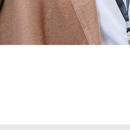
Alta seccions col·legials