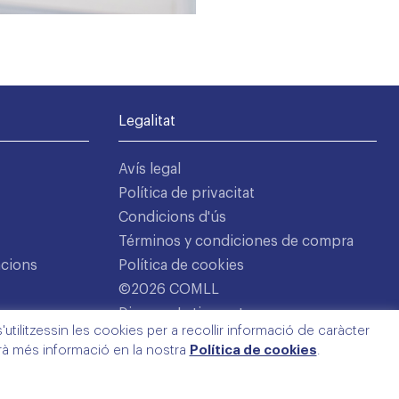
Legalitat
Avís legal
Política de privacitat
Condicions d'ús
Términos y condiciones de compra
acions
Política de cookies
©2026 COMLL
Disseny: Latipo.cat
utilitzessin les cookies per a recollir informació de caràcter
arà més informació en la nostra
Política de cookies
.