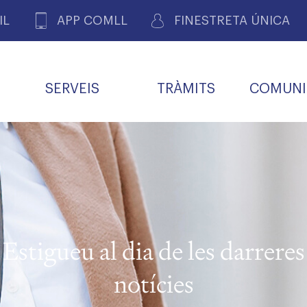
IL
APP COMLL
FINESTRETA ÚNICA
SERVEIS
TRÀMITS
COMUNI
ASSOCIACIONS
E
METGES 
DE PACIENTS DE LLEIDA
MENTS
SOCIET
MACIONS
PROFES
COL·LEG
BUTLLETÍ MÈDIC
ALERTES
A DE GOVERN
COMISSIÓ DEONTOLÒGICA
INFORMÀTICA I NOVES
FORMACIÓ
TALONARIS 
CARNET METGE
FARMACÈUTIQUES
TECNOLOGIES
COL·LEGIAT
Metges jubila
ials
Estigueu al dia de les darreres
Assistència sa
da
natura
notícies
BORSA DE FEINA
SERVEIS PER A LES
 VPC-R
FAMÍLIES I LA LLAR