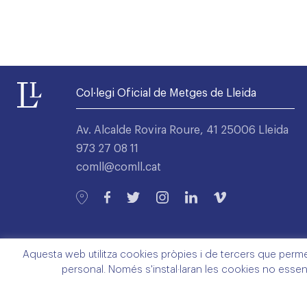
Col·legi Oficial de Metges de Lleida
Av. Alcalde Rovira Roure, 41 25006 Lleida
973 27 08 11
comll@comll.cat
Aquesta web utilitza cookies pròpies i de tercers que permete
personal. Només s'instal·laran les cookies no essen