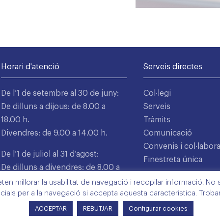
Horari d'atenció
Serveis directes
De l’1 de setembre al 30 de juny:
Col·legi
De dilluns a dijous: de 8.00 a
Serveis
18.00 h.
Tràmits
Divendres: de 9.00 a 14.00 h.
Comunicació
Convenis i col·labor
De l’1 de juliol al 31 d’agost:
Finestreta única
De dilluns a divendres: de 8.00 a
15.00 h.
n millorar la usabilitat de navegació i recopilar informació. No s'
cials per a la navegació si accepta aquesta característica. Trob
ACCEPTAR
REBUTJAR
Configurar cookies