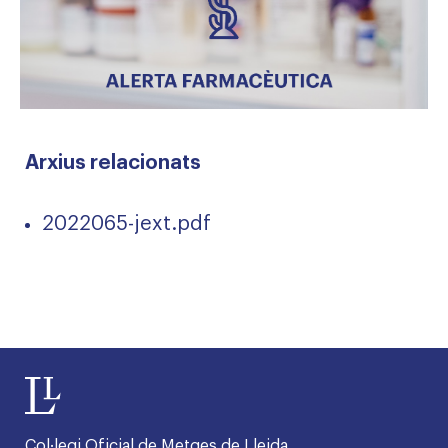
Arxius relacionats
2022065-jext.pdf
Col·legi Oficial de Metges de Lleida