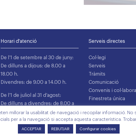
Horari d'atenció
Serveis directes
De l’1 de setembre al 30 de juny:
Col·legi
De dilluns a dijous: de 8.00 a
Serveis
18.00 h.
Tràmits
Divendres: de 9.00 a 14.00 h.
Comunicació
Convenis i col·labor
De l’1 de juliol al 31 d’agost:
Finestreta única
De dilluns a divendres: de 8.00 a
15.00 h.
n millorar la usabilitat de navegació i recopilar informació. No s'
cials per a la navegació si accepta aquesta característica. Trob
ACCEPTAR
REBUTJAR
Configurar cookies