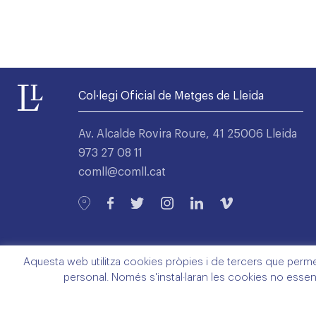
Col·legi Oficial de Metges de Lleida
Av. Alcalde Rovira Roure, 41 25006 Lleida
973 27 08 11
comll@comll.cat
Aquesta web utilitza cookies pròpies i de tercers que permete
personal. Només s'instal·laran les cookies no essen