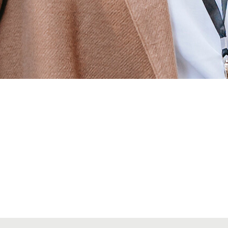
Alta seccions col·legials