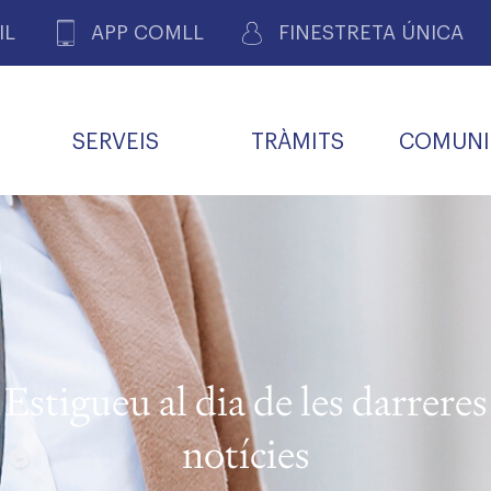
IL
APP COMLL
FINESTRETA ÚNICA
SERVEIS
TRÀMITS
COMUNI
ASSOCIACIONS
E
METGES 
DE PACIENTS DE LLEIDA
MENTS
SOCIET
MACIONS
PROFES
COL·LEG
BUTLLETÍ MÈDIC
ALERTES
A DE GOVERN
COMISSIÓ DEONTOLÒGICA
INFORMÀTICA I NOVES
FORMACIÓ
TALONARIS 
CARNET METGE
FARMACÈUTIQUES
TECNOLOGIES
COL·LEGIAT
Metges jubila
ials
Estigueu al dia de les darreres
Assistència sa
da
natura
notícies
BORSA DE FEINA
SERVEIS PER A LES
 VPC-R
FAMÍLIES I LA LLAR