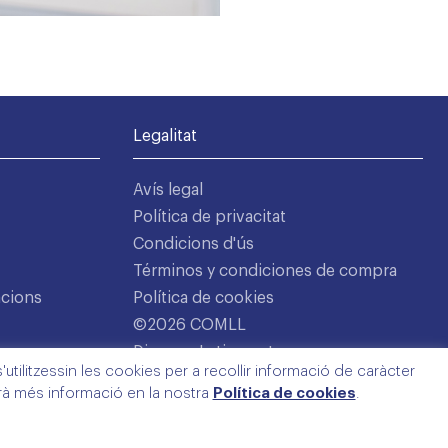
Legalitat
Avís legal
Política de privacitat
Condicions d'ús
Términos y condiciones de compra
acions
Política de cookies
©2026 COMLL
Disseny: Latipo.cat
utilitzessin les cookies per a recollir informació de caràcter
arà més informació en la nostra
Política de cookies
.