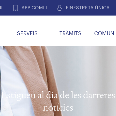
IL
APP COMLL
FINESTRETA ÚNICA
SERVEIS
TRÀMITS
COMUNI
ASSOCIACIONS
E
METGES 
DE PACIENTS DE LLEIDA
MENTS
SOCIET
MACIONS
PROFES
COL·LEG
BUTLLETÍ MÈDIC
ALERTES
A DE GOVERN
COMISSIÓ DEONTOLÒGICA
INFORMÀTICA I NOVES
FORMACIÓ
TALONARIS 
CARNET METGE
FARMACÈUTIQUES
TECNOLOGIES
COL·LEGIAT
Metges jubila
ials
Estigueu al dia de les darreres
Assistència sa
da
natura
notícies
BORSA DE FEINA
SERVEIS PER A LES
 VPC-R
FAMÍLIES I LA LLAR