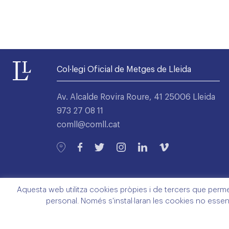
Col·legi Oficial de Metges de Lleida
Av. Alcalde Rovira Roure, 41 25006 Lleida
973 27 08 11
comll@comll.cat
Aquesta web utilitza cookies pròpies i de tercers que permete
personal. Només s'instal·laran les cookies no essen