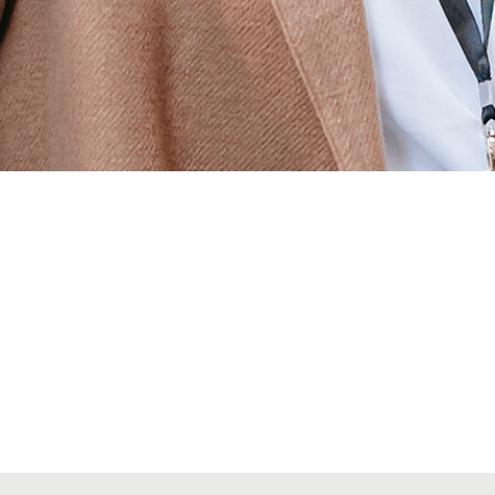
Alta seccions col·legials