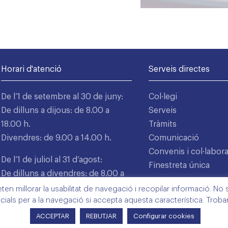
Horari d'atenció
Serveis directes
De l’1 de setembre al 30 de juny:
Col·legi
De dilluns a dijous: de 8.00 a
Serveis
18.00 h.
Tràmits
Divendres: de 9.00 a 14.00 h.
Comunicació
Convenis i col·labor
De l’1 de juliol al 31 d’agost:
Finestreta única
De dilluns a divendres: de 8.00 a
15.00 h.
n millorar la usabilitat de navegació i recopilar informació. No s'
cials per a la navegació si accepta aquesta característica. Trob
ACCEPTAR
REBUTJAR
Configurar cookies