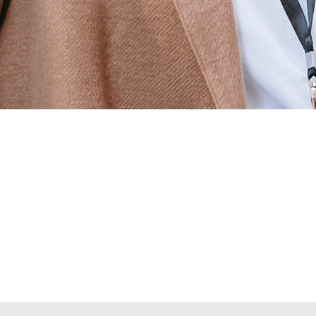
Alta seccions col·legials