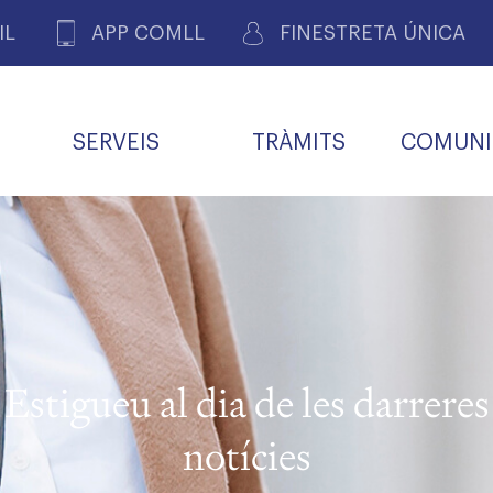
IL
APP COMLL
FINESTRETA ÚNICA
SERVEIS
TRÀMITS
COMUNI
ASSOCIACIONS
E
METGES 
DE PACIENTS DE LLEIDA
MENTS
SOCIET
MACIONS
PROFES
COL·LEG
BUTLLETÍ MÈDIC
ALERTES
A DE GOVERN
COMISSIÓ DEONTOLÒGICA
INFORMÀTICA I NOVES
FORMACIÓ
TALONARIS 
CARNET METGE
FARMACÈUTIQUES
TECNOLOGIES
COL·LEGIAT
Metges jubila
ials
Estigueu al dia de les darreres
Assistència sa
da
natura
notícies
BORSA DE FEINA
SERVEIS PER A LES
 VPC-R
FAMÍLIES I LA LLAR