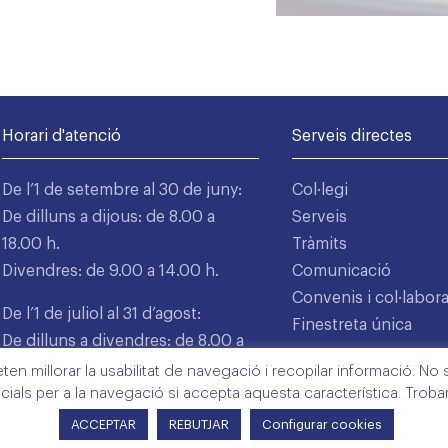
Horari d'atenció
Serveis directes
De l’1 de setembre al 30 de juny:
Col·legi
De dilluns a dijous: de 8.00 a
Serveis
18.00 h.
Tràmits
Divendres: de 9.00 a 14.00 h.
Comunicació
Convenis i col·labor
De l’1 de juliol al 31 d’agost:
Finestreta única
De dilluns a divendres: de 8.00 a
15.00 h.
n millorar la usabilitat de navegació i recopilar informació. No s'
cials per a la navegació si accepta aquesta característica. Trob
ACCEPTAR
REBUTJAR
Configurar cookies