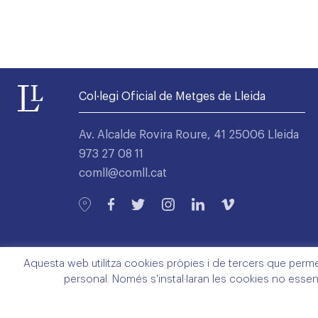
Col·legi Oficial de Metges de Lleida
Av. Alcalde Rovira Roure, 41 25006 Lleida
973 27 08 11
comll@comll.cat
Aquesta web utilitza cookies pròpies i de tercers que permete
personal. Només s'instal·laran les cookies no essen