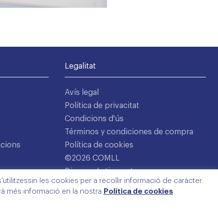
Legalitat
Avís legal
Política de privacitat
Condicions d'ús
Términos y condiciones de compra
acions
Política de cookies
©2026 COMLL
Disseny: Latipo.cat
utilitzessin les cookies per a recollir informació de caràcter
arà més informació en la nostra
Política de cookies
.