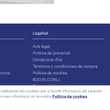
Legalitat
Avís legal
Política de privacitat
Condicions d'ús
Términos y condiciones de compra
acions
Política de cookies
©2026 COMLL
Disseny: Latipo.cat
utilitzessin les cookies per a recollir informació de caràcter
arà més informació en la nostra
Política de cookies
.