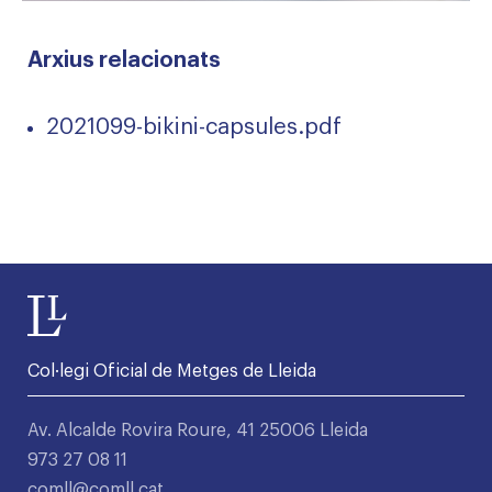
Arxius relacionats
2021099-bikini-capsules.pdf
Col·legi Oficial de Metges de Lleida
Av. Alcalde Rovira Roure, 41 25006 Lleida
973 27 08 11
comll@comll.cat