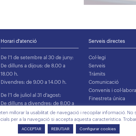
Horari d'atenció
Serveis directes
De l’1 de setembre al 30 de juny:
Col·legi
De dilluns a dijous: de 8.00 a
Serveis
18.00 h.
Tràmits
Divendres: de 9.00 a 14.00 h.
Comunicació
Convenis i col·labor
De l’1 de juliol al 31 d’agost:
Finestreta única
De dilluns a divendres: de 8.00 a
15.00 h.
n millorar la usabilitat de navegació i recopilar informació. No s'
cials per a la navegació si accepta aquesta característica. Trob
ACCEPTAR
REBUTJAR
Configurar cookies