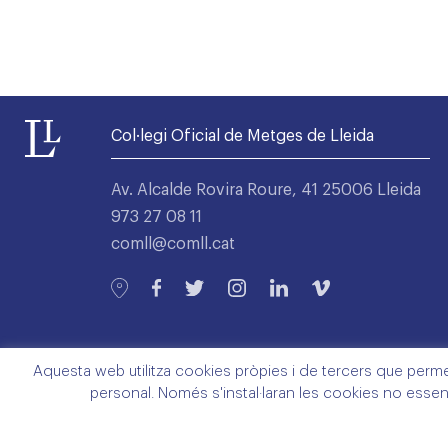
Col·legi Oficial de Metges de Lleida
Av. Alcalde Rovira Roure, 41 25006 Lleida
973 27 08 11
comll@comll.cat
Aquesta web utilitza cookies pròpies i de tercers que permete
personal. Només s'instal·laran les cookies no essen