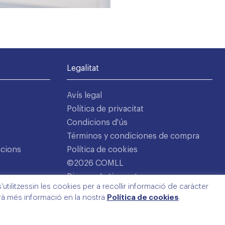
Legalitat
Avís legal
Política de privacitat
Condicions d'ús
Términos y condiciones de compra
acions
Política de cookies
©2026 COMLL
Disseny: Latipo.cat
utilitzessin les cookies per a recollir informació de caràcter
arà més informació en la nostra
Política de cookies
.