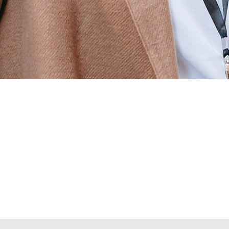
Alta seccions col·legials