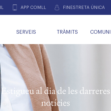
IL
APP COMLL
FINESTRETA ÚNICA
SERVEIS
TRÀMITS
COMUNI
ASSOCIACIONS
E
METGES 
DE PACIENTS DE LLEIDA
MENTS
SOCIET
MACIONS
PROFES
COL·LEG
BUTLLETÍ MÈDIC
ALERTES
A DE GOVERN
COMISSIÓ DEONTOLÒGICA
INFORMÀTICA I NOVES
FORMACIÓ
TALONARIS 
CARNET METGE
FARMACÈUTIQUES
TECNOLOGIES
COL·LEGIAT
Metges jubila
ials
Estigueu al dia de les darreres
Assistència sa
da
natura
notícies
BORSA DE FEINA
SERVEIS PER A LES
 VPC-R
FAMÍLIES I LA LLAR