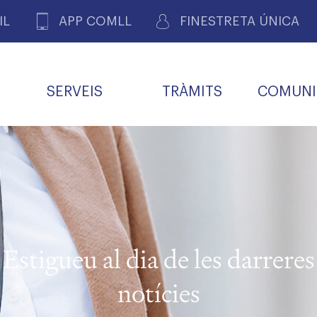
IL
APP COMLL
FINESTRETA ÚNICA
SERVEIS
TRÀMITS
COMUNI
ASSOCIACIONS
E
METGES 
DE PACIENTS DE LLEIDA
MENTS
SOCIET
MACIONS
PROFES
COL·LEG
BUTLLETÍ MÈDIC
ALERTES
A DE GOVERN
COMISSIÓ DEONTOLÒGICA
INFORMÀTICA I NOVES
FORMACIÓ
TALONARIS 
CARNET METGE
FARMACÈUTIQUES
TECNOLOGIES
COL·LEGIAT
Metges jubila
ials
Estigueu al dia de les darreres
Assistència sa
da
natura
notícies
BORSA DE FEINA
SERVEIS PER A LES
 VPC-R
FAMÍLIES I LA LLAR