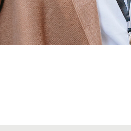
Alta seccions col·legials