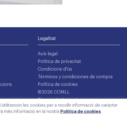
Legalitat
Avís legal
Política de privacitat
Condicions d'ús
Términos y condiciones de compra
acions
Política de cookies
©2026 COMLL
Disseny: Latipo.cat
utilitzessin les cookies per a recollir informació de caràcter
arà més informació en la nostra
Política de cookies
.