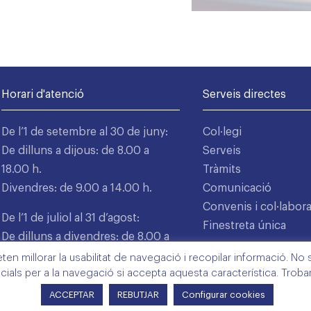
Horari d'atenció
Serveis directes
De l’1 de setembre al 30 de juny:
Col·legi
De dilluns a dijous: de 8.00 a
Serveis
18.00 h.
Tràmits
Divendres: de 9.00 a 14.00 h.
Comunicació
Convenis i col·labor
De l’1 de juliol al 31 d’agost:
Finestreta única
De dilluns a divendres: de 8.00 a
15.00 h.
n millorar la usabilitat de navegació i recopilar informació. No s'
cials per a la navegació si accepta aquesta característica. Trob
ACCEPTAR
REBUTJAR
Configurar cookies