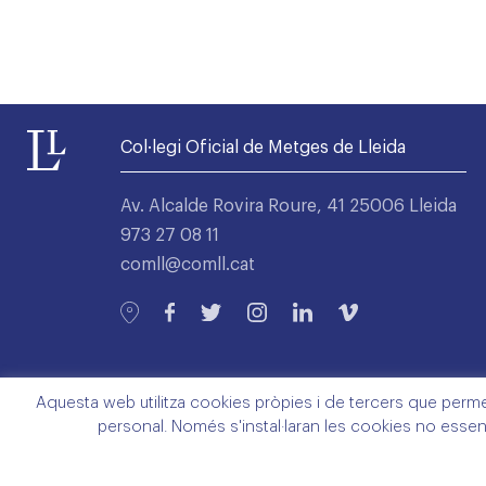
Col·legi Oficial de Metges de Lleida
Av. Alcalde Rovira Roure, 41 25006 Lleida
973 27 08 11
comll@comll.cat
Aquesta web utilitza cookies pròpies i de tercers que permete
personal. Només s'instal·laran les cookies no essen