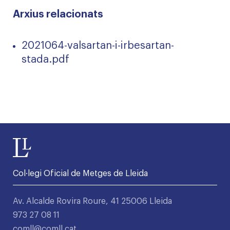
Arxius relacionats
2021064-valsartan-i-irbesartan-
stada.pdf
Col·legi Oficial de Metges de Lleida
Av. Alcalde Rovira Roure, 41 25006 Lleida
973 27 08 11
comll@comll.cat