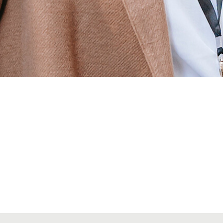
Alta seccions col·legials