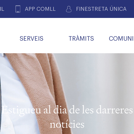
IL
APP COMLL
FINESTRETA ÚNICA
SERVEIS
TRÀMITS
COMUNI
ASSOCIACIONS
E
METGES 
DE PACIENTS DE LLEIDA
MENTS
SOCIET
MACIONS
PROFES
COL·LEG
BUTLLETÍ MÈDIC
ALERTES
A DE GOVERN
COMISSIÓ DEONTOLÒGICA
INFORMÀTICA I NOVES
FORMACIÓ
TALONARIS 
CARNET METGE
FARMACÈUTIQUES
TECNOLOGIES
COL·LEGIAT
Metges jubila
ials
Estigueu al dia de les darreres
Assistència sa
da
natura
notícies
BORSA DE FEINA
SERVEIS PER A LES
 VPC-R
FAMÍLIES I LA LLAR