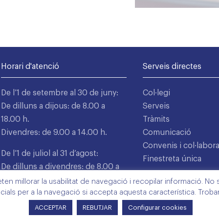
Horari d'atenció
Serveis directes
De l’1 de setembre al 30 de juny:
Col·legi
De dilluns a dijous: de 8.00 a
Serveis
18.00 h.
Tràmits
Divendres: de 9.00 a 14.00 h.
Comunicació
Convenis i col·labor
De l’1 de juliol al 31 d’agost:
Finestreta única
De dilluns a divendres: de 8.00 a
15.00 h.
n millorar la usabilitat de navegació i recopilar informació. No s'
cials per a la navegació si accepta aquesta característica. Trob
ACCEPTAR
REBUTJAR
Configurar cookies