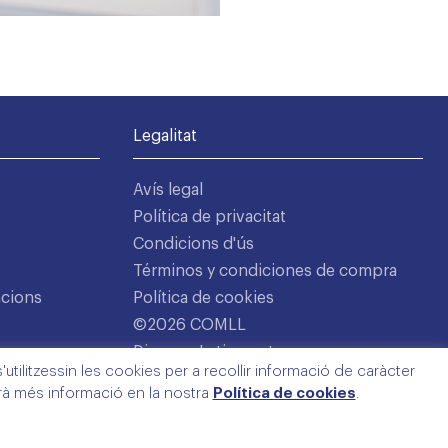
Legalitat
Avís legal
Política de privacitat
Condicions d'ús
Términos y condiciones de compra
acions
Política de cookies
©2026 COMLL
Disseny: Latipo.cat
utilitzessin les cookies per a recollir informació de caràcter
arà més informació en la nostra
Política de cookies
.