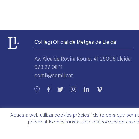
Col·legi Oficial de Metges de Lleida
Av. Alcalde Rovira Roure, 41 25006 Lleida
973 27 08 11
comll@comll.cat
Aquesta web utilitza cookies pròpies i de tercers que permete
personal. Només s'instal·laran les cookies no essen