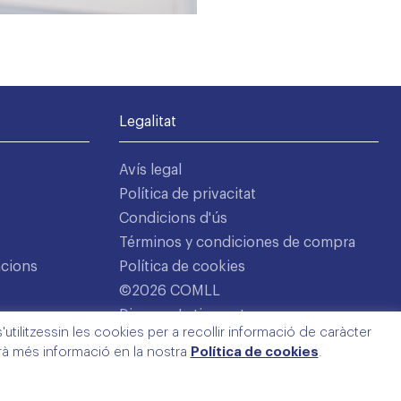
Legalitat
Avís legal
Política de privacitat
Condicions d'ús
Términos y condiciones de compra
acions
Política de cookies
©2026 COMLL
Disseny: Latipo.cat
utilitzessin les cookies per a recollir informació de caràcter
arà més informació en la nostra
Política de cookies
.