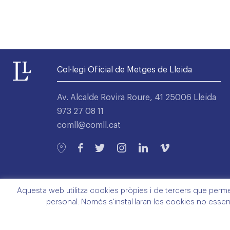
Col·legi Oficial de Metges de Lleida
Av. Alcalde Rovira Roure, 41 25006 Lleida
973 27 08 11
comll@comll.cat
Aquesta web utilitza cookies pròpies i de tercers que permete
personal. Només s'instal·laran les cookies no essen