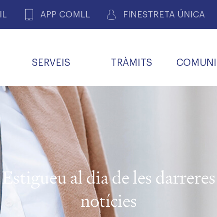
IL
APP COMLL
FINESTRETA ÚNICA
SERVEIS
TRÀMITS
COMUNI
ASSOCIACIONS
E
METGES 
DE PACIENTS DE LLEIDA
MENTS
SOCIET
MACIONS
PROFES
COL·LEG
BUTLLETÍ MÈDIC
ALERTES
A DE GOVERN
COMISSIÓ DEONTOLÒGICA
INFORMÀTICA I NOVES
FORMACIÓ
TALONARIS 
CARNET METGE
FARMACÈUTIQUES
TECNOLOGIES
COL·LEGIAT
Metges jubila
ials
Estigueu al dia de les darreres
Assistència sa
da
natura
notícies
BORSA DE FEINA
SERVEIS PER A LES
 VPC-R
FAMÍLIES I LA LLAR