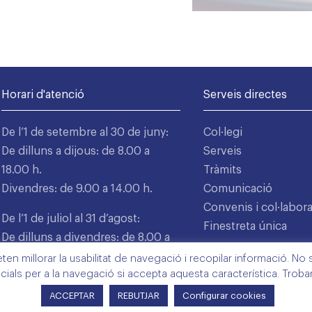
Horari d'atenció
Serveis directes
De l’1 de setembre al 30 de juny:
Col·legi
De dilluns a dijous: de 8.00 a
Serveis
18.00 h.
Tràmits
Divendres: de 9.00 a 14.00 h.
Comunicació
Convenis i col·labor
De l’1 de juliol al 31 d’agost:
Finestreta única
De dilluns a divendres: de 8.00 a
15.00 h.
n millorar la usabilitat de navegació i recopilar informació. No s'
cials per a la navegació si accepta aquesta característica. Trob
ACCEPTAR
REBUTJAR
Configurar cookies