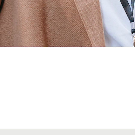
Alta seccions col·legials