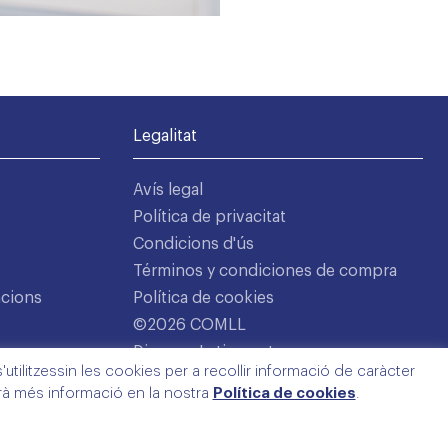
Legalitat
Avís legal
Política de privacitat
Condicions d'ús
Términos y condiciones de compra
acions
Política de cookies
©2026 COMLL
Disseny: Latipo.cat
utilitzessin les cookies per a recollir informació de caràcter
arà més informació en la nostra
Política de cookies
.