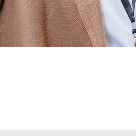
Alta seccions col·legials