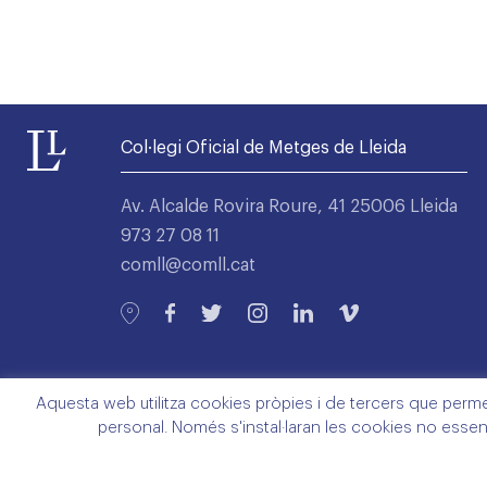
Col·legi Oficial de Metges de Lleida
Av. Alcalde Rovira Roure, 41 25006 Lleida
973 27 08 11
comll@comll.cat
Aquesta web utilitza cookies pròpies i de tercers que permete
personal. Només s'instal·laran les cookies no essen