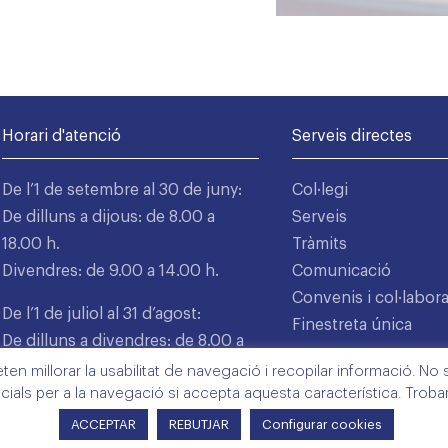
Horari d'atenció
Serveis directes
De l’1 de setembre al 30 de juny:
Col·legi
De dilluns a dijous: de 8.00 a
Serveis
18.00 h.
Tràmits
Divendres: de 9.00 a 14.00 h.
Comunicació
Convenis i col·labor
De l’1 de juliol al 31 d’agost:
Finestreta única
De dilluns a divendres: de 8.00 a
15.00 h.
n millorar la usabilitat de navegació i recopilar informació. No s'
cials per a la navegació si accepta aquesta característica. Trob
ACCEPTAR
REBUTJAR
Configurar cookies