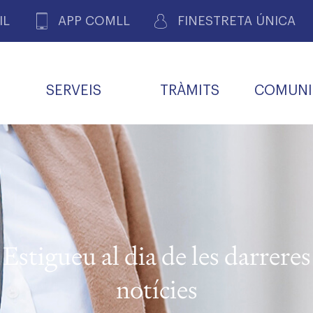
IL
APP COMLL
FINESTRETA ÚNICA
SERVEIS
TRÀMITS
COMUNI
ASSOCIACIONS
E
METGES 
DE PACIENTS DE LLEIDA
MENTS
SOCIET
MACIONS
PROFES
COL·LEG
BUTLLETÍ MÈDIC
ALERTES
A DE GOVERN
COMISSIÓ DEONTOLÒGICA
INFORMÀTICA I NOVES
FORMACIÓ
TALONARIS 
CARNET METGE
FARMACÈUTIQUES
TECNOLOGIES
COL·LEGIAT
Metges jubila
ials
Estigueu al dia de les darreres
Assistència sa
da
natura
notícies
BORSA DE FEINA
SERVEIS PER A LES
 VPC-R
FAMÍLIES I LA LLAR