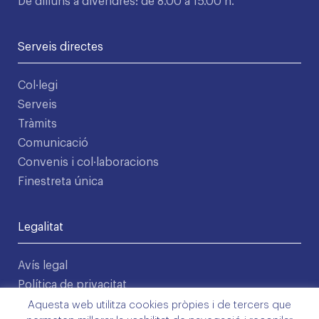
De dilluns a divendres: de 8.00 a 15.00 h.
Serveis directes
Col·legi
Serveis
Tràmits
Comunicació
Convenis i col·laboracions
Finestreta única
Legalitat
Avís legal
Política de privacitat
Condicions d'ús
Aquesta web utilitza cookies pròpies i de tercers que