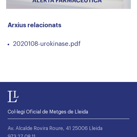
Arxius relacionats
2020108-urokinase.pdf
Col·legi Oficial de Metges de Lleida
Av. Alcalde Rovira Roure, 41 25006 Lleida
973 27 08 11