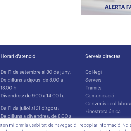
Horari d'atenció
Serveis directes
De l’1 de setembre al 30 de juny:
Col·legi
De dilluns a dijous: de 8.00 a
Serveis
18.00 h.
Tràmits
Divendres: de 9.00 a 14.00 h.
Comunicació
Convenis i col·labor
De l’1 de juliol al 31 d’agost:
Finestreta única
De dilluns a divendres: de 8.00 a
15.00 h.
n millorar la usabilitat de navegació i recopilar informació. No s'