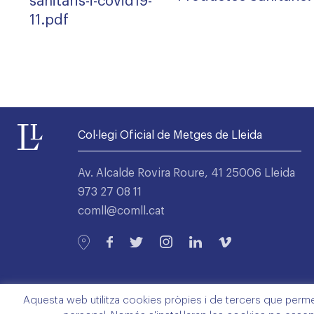
sanitaris-i-covid19-
11.pdf
Col·legi Oficial de Metges de Lleida
Av. Alcalde Rovira Roure, 41 25006 Lleida
973 27 08 11
comll@comll.cat
Aquesta web utilitza cookies pròpies i de tercers que permete