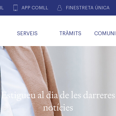
IL
APP COMLL
FINESTRETA ÚNICA
SERVEIS
TRÀMITS
COMUNI
ASSOCIACIONS
E
METGES 
DE PACIENTS DE LLEIDA
MENTS
SOCIET
MACIONS
PROFES
COL·LEG
BUTLLETÍ MÈDIC
ALERTES
A DE GOVERN
COMISSIÓ DEONTOLÒGICA
INFORMÀTICA I NOVES
FORMACIÓ
TALONARIS 
CARNET METGE
FARMACÈUTIQUES
TECNOLOGIES
COL·LEGIAT
Metges jubila
ials
Estigueu al dia de les darreres
Assistència sa
da
natura
notícies
BORSA DE FEINA
SERVEIS PER A LES
 VPC-R
FAMÍLIES I LA LLAR