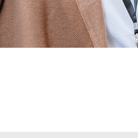
Alta seccions col·legials