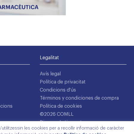
Legalitat
Avís legal
Política de privacitat
Condicions d'ús
Términos y condiciones de compra
acions
Política de cookies
©2026 COMLL
Disseny: Latipo.cat
utilitzessin les cookies per a recollir informació de caràcter