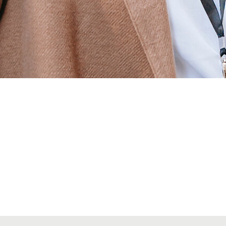
Alta seccions col·legials