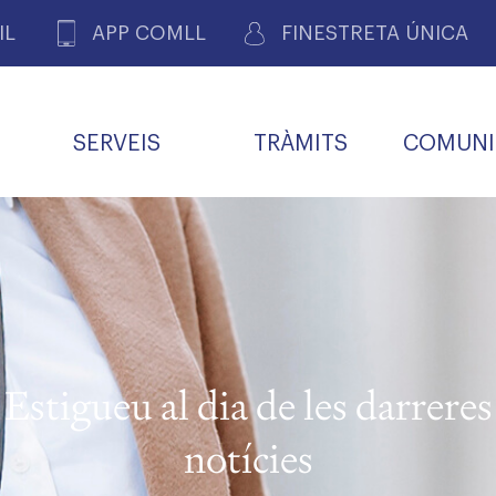
IL
APP COMLL
FINESTRETA ÚNICA
SERVEIS
TRÀMITS
COMUNI
ASSOCIACIONS
E
METGES 
DE PACIENTS DE LLEIDA
MENTS
SOCIET
MACIONS
PROFES
COL·LEG
BUTLLETÍ MÈDIC
ALERTES
A DE GOVERN
COMISSIÓ DEONTOLÒGICA
INFORMÀTICA I NOVES
FORMACIÓ
TALONARIS 
CARNET METGE
FARMACÈUTIQUES
TECNOLOGIES
COL·LEGIAT
Metges jubila
ials
Estigueu al dia de les darreres
Assistència sa
da
natura
notícies
BORSA DE FEINA
SERVEIS PER A LES
 VPC-R
FAMÍLIES I LA LLAR