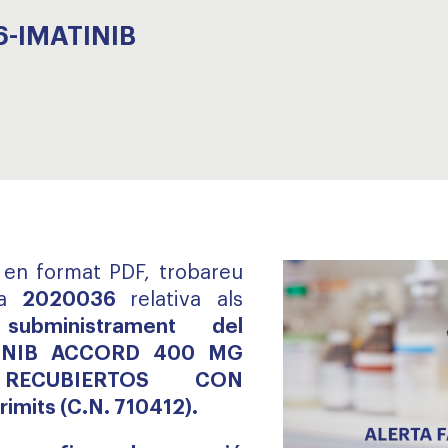
6-IMATINIB
, en format PDF, trobareu
a
2020036
relativa als
ubministrament del
TINIB ACCORD 400 MG
RECUBIERTOS CON
imits (C.N. 710412).