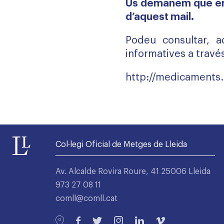
Us demanem que en
d’aquest mail.
Podeu consultar, aq
informatives a travé
http://medicaments.
Col·legi Oficial de Metges de Lleida
Av. Alcalde Rovira Roure, 41 25006 Lleida
973 27 08 11
comll@comll.cat