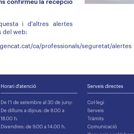
s confirmeu la recepció
uesta i d'altres alertes
s del web:
gencat.cat/ca/professionals/seguretat/alertes
Horari d'atenció
Serveis directes
De l’1 de setembre al 30 de juny:
Col·legi
De dilluns a dijous: de 8.00 a
Serveis
18.00 h.
Tràmits
Divendres: de 9.00 a 14.00 h.
Comunicació