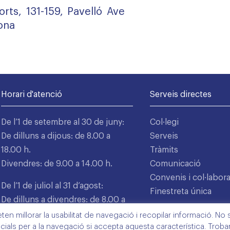
rts, 131-159, Pavelló Ave
ona
Horari d'atenció
Serveis directes
De l’1 de setembre al 30 de juny:
Col·legi
De dilluns a dijous: de 8.00 a
Serveis
18.00 h.
Tràmits
Divendres: de 9.00 a 14.00 h.
Comunicació
Convenis i col·labor
De l’1 de juliol al 31 d’agost:
Finestreta única
De dilluns a divendres: de 8.00 a
15.00 h.
n millorar la usabilitat de navegació i recopilar informació. No s'
cials per a la navegació si accepta aquesta característica. Trob