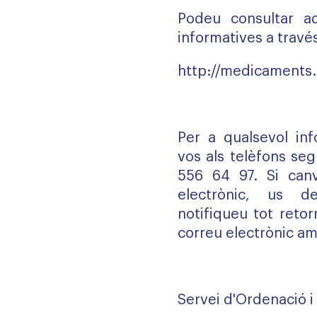
Podeu consultar aq
informatives a travé
http://medicaments.
Per a qualsevol in
vos als telèfons se
556 64 97
. Si can
electrònic, us
notifiqueu tot reto
correu electrònic am
Servei d'Ordenació i