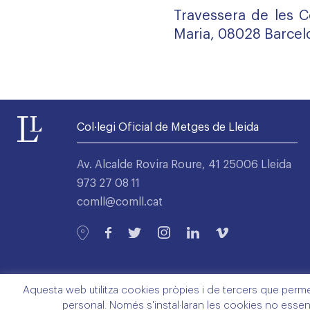
Travessera de les Co
Maria, 08028 Barcel
Col·legi Oficial de Metges de Lleida
Av. Alcalde Rovira Roure, 41 25006 Lleida
973 27 08 11
comll@comll.cat
Aquesta web utilitza cookies pròpies i de tercers que permete
personal. Només s'instal·laran les cookies no essen