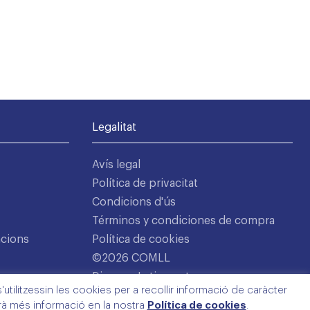
Legalitat
Avís legal
Política de privacitat
Condicions d'ús
Términos y condiciones de compra
acions
Política de cookies
©2026 COMLL
Disseny: Latipo.cat
utilitzessin les cookies per a recollir informació de caràcter
arà més informació en la nostra
Política de cookies
.