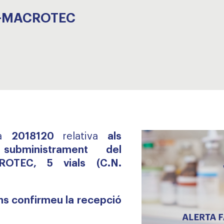
20-MACROTEC
a
2018120
relativa
als
ubministrament del
OTEC, 5 vials (C.N.
s confirmeu la recepció