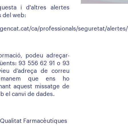
uesta i d'altres alertes
s del web:
gencat.cat/ca/professionals/seguretat/alertes/
formació, podeu adreçar-
güents:
93 556 62 91
o
93
vieu d’adreça de correu
 demanem que ens ho
rnant aquest missatge de
b el canvi de dades.
 Qualitat Farmacèutiques