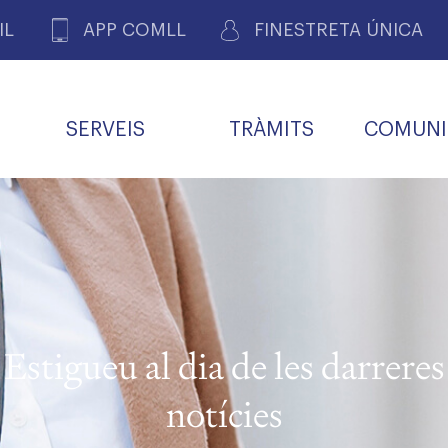
IL
APP COMLL
FINESTRETA ÚNICA
SERVEIS
TRÀMITS
COMUNI
ASSOCIACIONS
E
METGES 
DE PACIENTS DE LLEIDA
MENTS
SOCIET
MACIONS
PROFES
COL·LEG
BUTLLETÍ MÈDIC
ALERTES
A DE GOVERN
COMISSIÓ DEONTOLÒGICA
INFORMÀTICA I NOVES
FORMACIÓ
TALONARIS 
CARNET METGE
FARMACÈUTIQUES
TECNOLOGIES
COL·LEGIAT
Metges jubila
ials
Estigueu al dia de les darreres
Assistència sa
da
natura
notícies
BORSA DE FEINA
SERVEIS PER A LES
 VPC-R
FAMÍLIES I LA LLAR