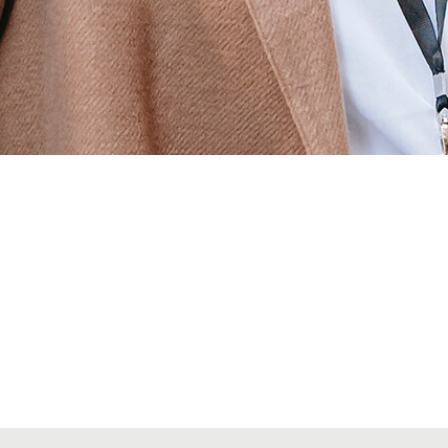
Alta seccions col·legials