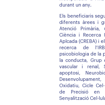
durant un any.
Els beneficiaris seg
diferents àrees i 
Atenció Primària,
Ciència i Recerca 
Aplcada (CREBA) i e
recerca de l’IRB
psicobiologia de la 
la conducta
,
Grup d
vascular i renal
,
apoptosi
,
Neurobi
Desenvolupament
Oxidatiu
,
Cicle Cel·
de Precisió en M
Senyalització Cel·lul