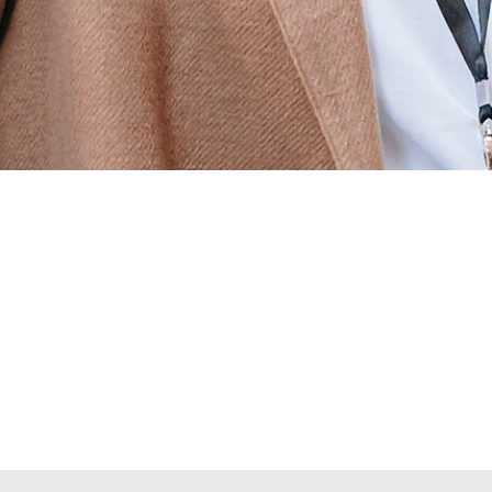
Alta seccions col·legials