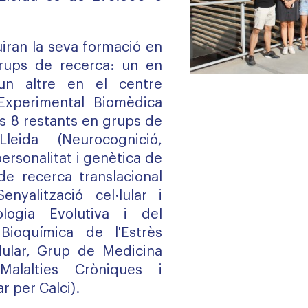
uiran la seva formació en
grups de recerca: un en
 un altre en el centre
Experimental Biomèdica
ls 8 restants en grups de
Lleida (
Neurocognició,
personalitat i genètica de
e recerca translacional
Senyalització cel·lular i
ologia Evolutiva i del
,
Bioquímica de l'Estrès
lular
,
Grup de Medicina
alalties Cròniques
i
ar per Calci
).