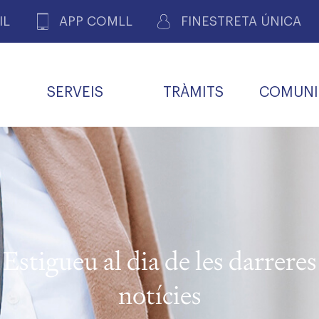
IL
APP COMLL
FINESTRETA ÚNICA
SERVEIS
TRÀMITS
COMUNI
ASSOCIACIONS
E
METGES 
DE PACIENTS DE LLEIDA
MENTS
SOCIET
MACIONS
PROFES
COL·LEG
BUTLLETÍ MÈDIC
ALERTES
A DE GOVERN
COMISSIÓ DEONTOLÒGICA
INFORMÀTICA I NOVES
FORMACIÓ
TALONARIS 
CARNET METGE
FARMACÈUTIQUES
TECNOLOGIES
COL·LEGIAT
Metges jubila
ials
Estigueu al dia de les darreres
Assistència sa
da
natura
notícies
BORSA DE FEINA
SERVEIS PER A LES
 VPC-R
FAMÍLIES I LA LLAR