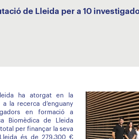
utació de Lleida per a 10 investigad
leida ha atorgat en la
s a la recerca d’enguany
igadors en formació a
rca Biomèdica de Lleida
 total per finançar la seva
BLleida és de 279.300 €