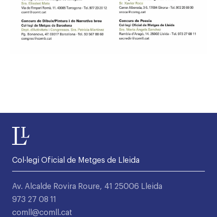
Col·legi Oficial de Metges de Lleida
Av. Alcalde Rovira Roure, 41 25006 Lleida
973 27 08 11
comll@comll.cat