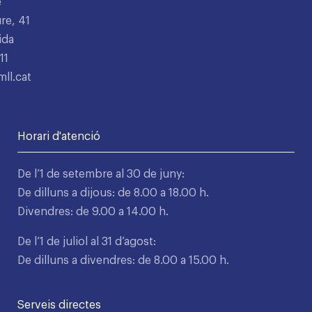
e
re, 41
ida
11
ll.cat
Horari d'atenció
De l’1 de setembre al 30 de juny:
De dilluns a dijous: de 8.00 a 18.00 h.
Divendres: de 9.00 a 14.00 h.
De l’1 de juliol al 31 d’agost:
De dilluns a divendres: de 8.00 a 15.00 h.
Serveis directes