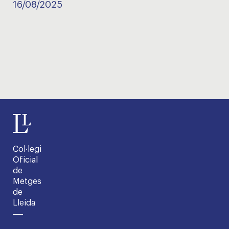
16/08/2025
Col·legi
Oficial
de
Metges
de
Lleida