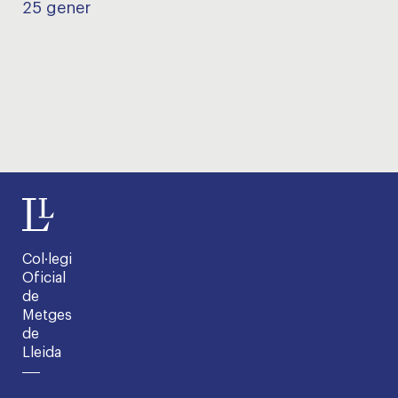
25 gener
Col·legi
Oficial
de
Metges
de
Lleida