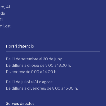
e
re, 41
ida
11
ll.cat
Horari d'atenció
De l’1 de setembre al 30 de juny:
De dilluns a dijous: de 8.00 a 18.00 h.
Divendres: de 9.00 a 14.00 h.
De l’1 de juliol al 31 d’agost:
De dilluns a divendres: de 8.00 a 15.00 h.
Serveis directes