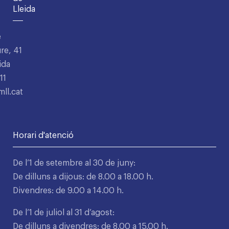
Lleida
e
re, 41
ida
11
ll.cat
Horari d'atenció
De l’1 de setembre al 30 de juny:
De dilluns a dijous: de 8.00 a 18.00 h.
Divendres: de 9.00 a 14.00 h.
De l’1 de juliol al 31 d’agost:
De dilluns a divendres: de 8.00 a 15.00 h.