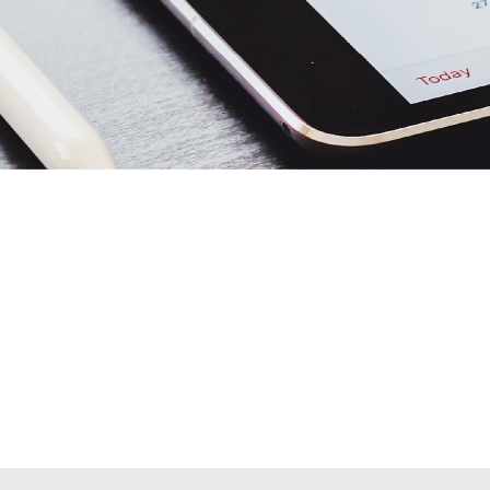
Alta seccions col·legials