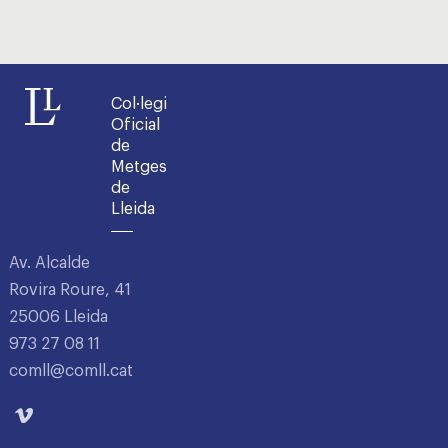
Col·legi
Oficial
de
Metges
de
Lleida
Av. Alcalde
Rovira Roure, 41
25006 Lleida
973 27 08 11
comll@comll.cat