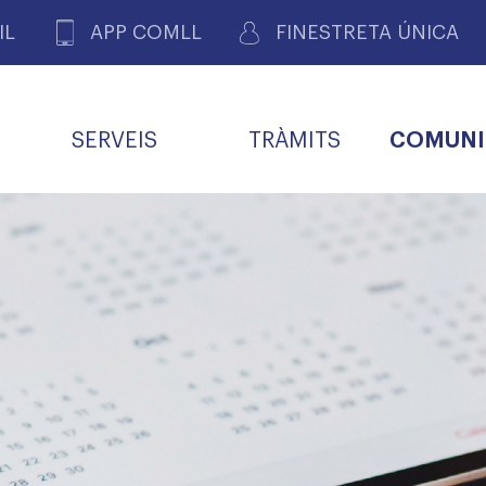
IL
APP COMLL
FINESTRETA ÚNICA
SERVEIS
TRÀMITS
COMUNI
ASSOCIACIONS
E
METGES 
DE PACIENTS DE LLEIDA
MENTS
SOCIET
MACIONS
PROFES
COL·LEG
BUTLLETÍ MÈDIC
ALERTES
A DE GOVERN
COMISSIÓ DEONTOLÒGICA
INFORMÀTICA I NOVES
FORMACIÓ
TALONARIS 
CARNET METGE
FARMACÈUTIQUES
TECNOLOGIES
COL·LEGIAT
Metges jubila
ials
Assistència sa
da
natura
BORSA DE FEINA
SERVEIS PER A LES
 VPC-R
FAMÍLIES I LA LLAR