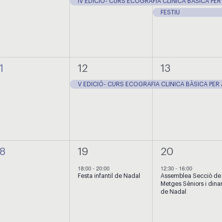
IV EDICIÓ- CURS ECOGRAFIA CLÍNICA BÀSICA PER
FESTIU
0
1
1
1
12
13
esdeveniments,
esdeveniment,
esdevenimen
V EDICIÓ- CURS ECOGRAFIA CLINICA BÀSICA PER
0
1
1
18
19
20
esdeveniments,
esdeveniment,
esdevenimen
18:00
-
20:00
12:30
-
16:00
Festa infantil de Nadal
Assemblea Secciò de
Metges Sèniors i dina
de Nadal