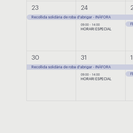
1
2
23
24
esdeveniment,
esdeveniments,
Recollida solidària de roba d'abrigar - INÀFORA
09:00
-
14:00
F
HORARI ESPECIAL
1
2
30
31
1
esdeveniment,
esdeveniments,
Recollida solidària de roba d'abrigar - INÀFORA
09:00
-
14:00
F
HORARI ESPECIAL