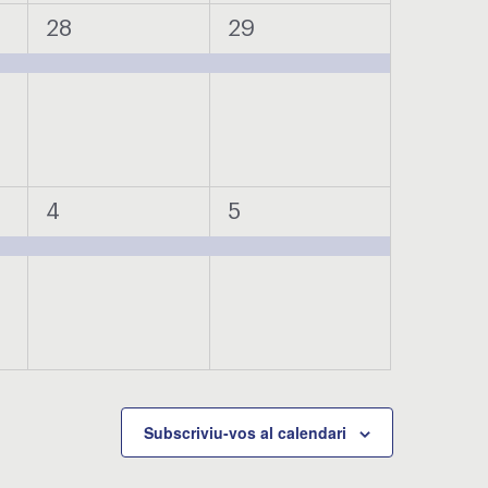
1
1
28
29
t,
esdeveniment,
esdeveniment,
1
1
4
5
t,
esdeveniment,
esdeveniment,
Subscriviu-vos al calendari