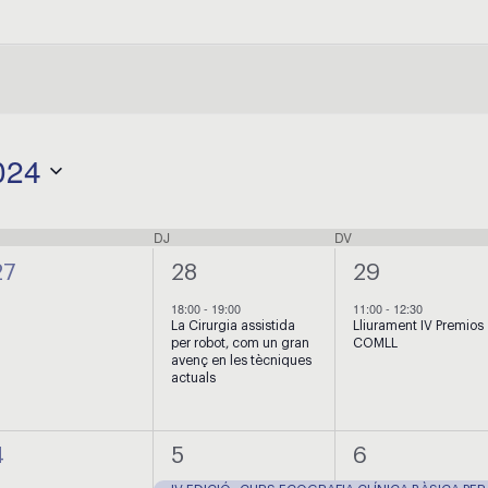
024
DIMECRES
DJ
DIJOUS
DV
DIVENDRES
0
1
1
27
28
29
esdeveniments,
esdeveniment,
esdevenimen
18:00
-
19:00
11:00
-
12:30
La Cirurgia assistida
Lliurament IV Premios
per robot, com un gran
COMLL
avenç en les tècniques
actuals
0
1
2
4
5
6
esdeveniments,
esdeveniment,
esdevenimen