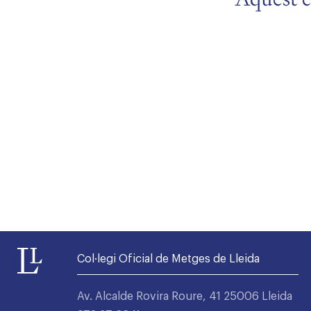
Alta seccions col·legials
Col·legi Oficial de Metges de Lleida
Av. Alcalde Rovira Roure, 41 25006 Lleida