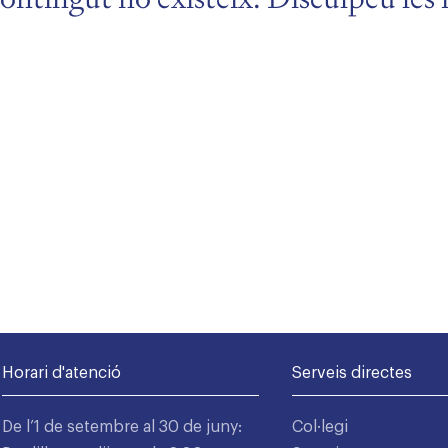
Horari d'atenció
Serveis directes
De l’1 de setembre al 30 de juny:
Col·legi