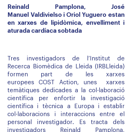
Reinald
Pamplona, José
Manuel
Valdivielso
i Oriol
Yuguero
estan
en xarxes de
lipidòmica
, envelliment i
aturada cardíaca sobtada
Tres investigadors de l’Institut de
Recerca Biomèdica de Lleida (
IRBLleida
)
formen part de les xarxes
europees
COST
Action
, unes
xarx
es
temàtiques
dedicad
es
a la col·laboració
científica
per
enfortir
la investigació
científica i tècnica a Europa
i establir
col·laboracions i interaccions
entre
el
personal
investigador
.
Es tracta de
ls
investigadors
Reinald
Pamplona,