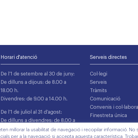
Horari d'atenció
Serveis directes
De l’1 de setembre al 30 de juny:
Col·legi
De dilluns a dijous: de 8.00 a
Serveis
18.00 h.
Tràmits
Divendres: de 9.00 a 14.00 h.
Comunicació
Convenis i col·labor
De l’1 de juliol al 31 d’agost:
Finestreta única
De dilluns a divendres: de 8.00 a
15.00 h.
n millorar la usabilitat de navegació i recopilar informació. No s'
cials per a la navegació si accepta aquesta característica. Trob