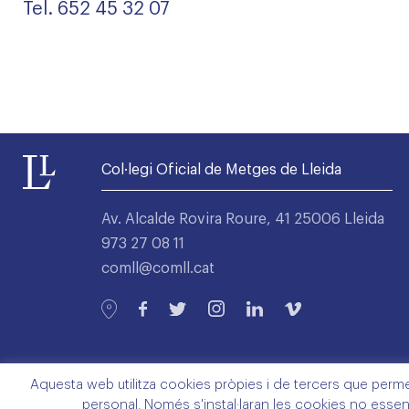
Tel. 652 45 32 07
Col·legi Oficial de Metges de Lleida
Av. Alcalde Rovira Roure, 41 25006 Lleida
973 27 08 11
comll@comll.cat
Aquesta web utilitza cookies pròpies i de tercers que permete
personal. Només s'instal·laran les cookies no essen