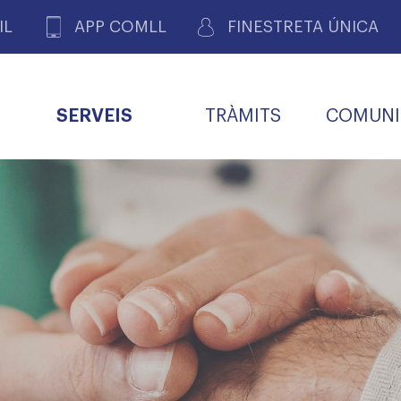
IL
APP COMLL
FINESTRETA ÚNICA
SERVEIS
TRÀMITS
COMUNI
ASSOCIACIONS
E
METGES 
DE PACIENTS DE LLEIDA
MENTS
SOCIET
MACIONS
PROFES
COL·LEG
BUTLLETÍ MÈDIC
ALERTES
A DE GOVERN
COMISSIÓ DEONTOLÒGICA
INFORMÀTICA I NOVES
FORMACIÓ
TALONARIS 
CARNET METGE
FARMACÈUTIQUES
TECNOLOGIES
COL·LEGIAT
Metges jubila
ials
Assistència sa
da
natura
BORSA DE FEINA
SERVEIS PER A LES
 VPC-R
FAMÍLIES I LA LLAR