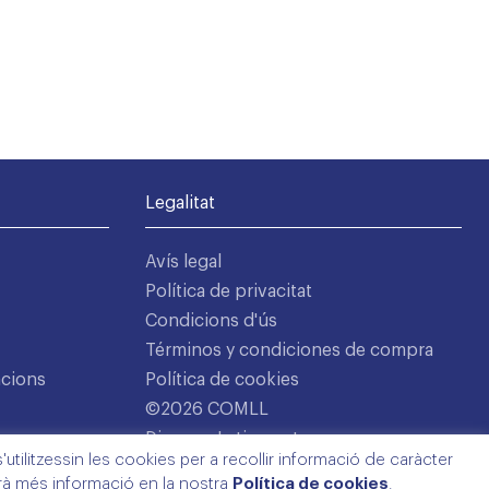
Legalitat
Avís legal
Política de privacitat
Condicions d'ús
Términos y condiciones de compra
acions
Política de cookies
©2026 COMLL
Disseny: Latipo.cat
utilitzessin les cookies per a recollir informació de caràcter
arà més informació en la nostra
Política de cookies
.