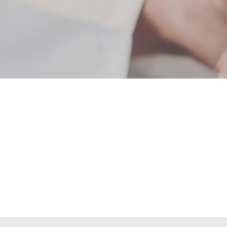
Alta seccions col·legials