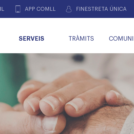
IL
APP COMLL
FINESTRETA ÚNICA
SERVEIS
TRÀMITS
COMUNI
ASSOCIACIONS
E
METGES 
DE PACIENTS DE LLEIDA
MENTS
SOCIET
MACIONS
PROFES
COL·LEG
BUTLLETÍ MÈDIC
ALERTES
A DE GOVERN
COMISSIÓ DEONTOLÒGICA
INFORMÀTICA I NOVES
FORMACIÓ
TALONARIS 
CARNET METGE
FARMACÈUTIQUES
TECNOLOGIES
COL·LEGIAT
Metges jubila
ials
Assistència sa
da
natura
BORSA DE FEINA
SERVEIS PER A LES
 VPC-R
FAMÍLIES I LA LLAR