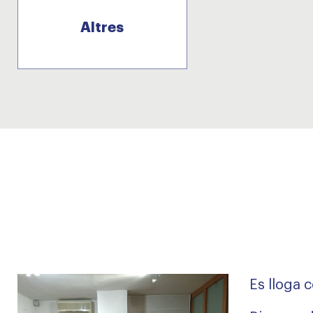
Altres
Es lloga c