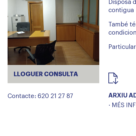
Disposa d
contigua p
També té 
condicion
Particula
LLOGUER CONSULTA
ARXIU A
Contacte: 620 21 27 87
· MÉS I