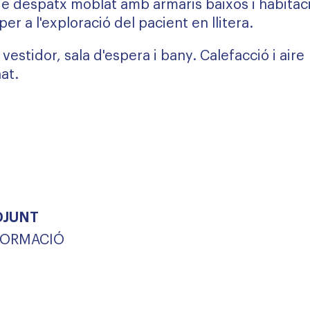
e despatx moblat amb armaris baixos i habitac
er a l'exploració del pacient en llitera.
vestidor, sala d'espera i bany. Calefacció i aire
at.
r
DJUNT
NFORMACIÓ