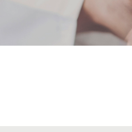
Alta seccions col·legials