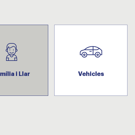
mília i Llar
Vehicles