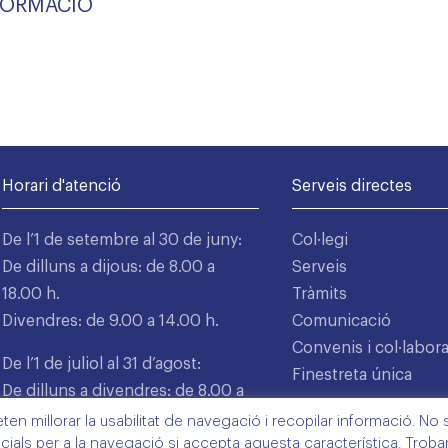
NFORMACIÓ
Horari d'atenció
Serveis directes
De l’1 de setembre al 30 de juny:
Col·legi
De dilluns a dijous: de 8.00 a
Serveis
18.00 h.
Tràmits
Divendres: de 9.00 a 14.00 h.
Comunicació
Convenis i col·labor
De l’1 de juliol al 31 d’agost:
Finestreta única
De dilluns a divendres: de 8.00 a
15.00 h.
n millorar la usabilitat de navegació i recopilar informació. No s'
cials per a la navegació si accepta aquesta característica. Trob