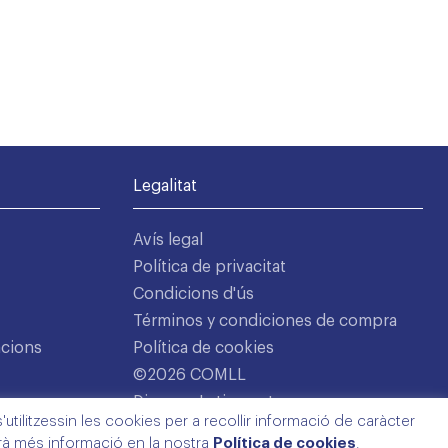
Legalitat
Avís legal
Política de privacitat
Condicions d'ús
Términos y condiciones de compra
acions
Política de cookies
©2026 COMLL
Disseny: Latipo.cat
utilitzessin les cookies per a recollir informació de caràcter
arà més informació en la nostra
Política de cookies
.