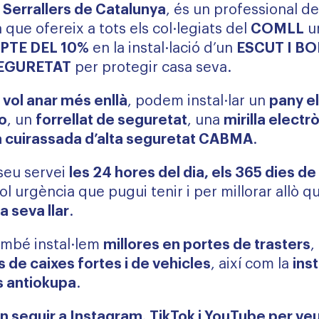
 Serrallers de Catalunya
, és un professional d
 que ofereix a tots els col·legiats del
COMLL
u
TE DEL 10%
en la instal·lació d’un
ESCUT I B
SEGURETAT
per protegir casa seva.
 vol anar més enllà
, podem instal·lar un
pany e
o
, un
forrellat de seguretat
, una
mirilla electr
a cuirassada d’alta seguretat CABMA
.
seu servei
les 24 hores del dia, els 365 dies de 
ol urgència que pugui tenir i per millorar allò 
la seva llar
.
ambé instal·lem
millores en portes de trasters
,
 de caixes fortes i de vehicles
, així com la
inst
s antiokupa
.
 seguir a Instagram, TikTok i YouTube per ve