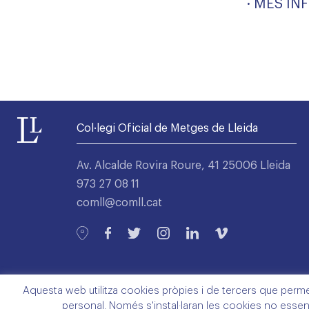
· MÉS I
Col·legi Oficial de Metges de Lleida
Av. Alcalde Rovira Roure, 41 25006 Lleida
973 27 08 11
comll@comll.cat
Aquesta web utilitza cookies pròpies i de tercers que permete
personal. Només s'instal·laran les cookies no essen