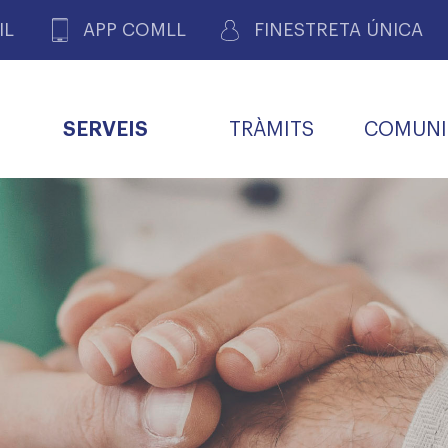
IL
APP COMLL
FINESTRETA ÚNICA
SERVEIS
TRÀMITS
COMUNI
ASSOCIACIONS
E
METGES 
DE PACIENTS DE LLEIDA
MENTS
SOCIET
MACIONS
PROFES
COL·LEG
BUTLLETÍ MÈDIC
ALERTES
A DE GOVERN
COMISSIÓ DEONTOLÒGICA
INFORMÀTICA I NOVES
FORMACIÓ
TALONARIS 
CARNET METGE
FARMACÈUTIQUES
TECNOLOGIES
COL·LEGIAT
Metges jubila
ials
Assistència sa
da
natura
BORSA DE FEINA
SERVEIS PER A LES
 VPC-R
FAMÍLIES I LA LLAR