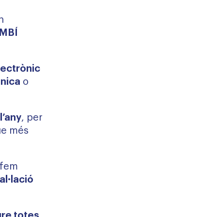
e
n
OMBÍ
lectrònic
ònica
o
l’any
, per
que més
 fem
al·lació
ure totes