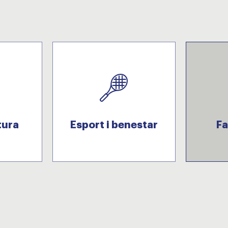
tura
Esport i benestar
Fa