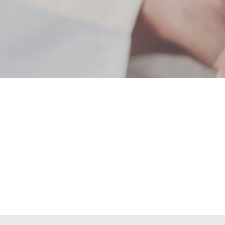
Alta seccions col·legials