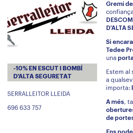
Gremi de
confiança
DESCOMP
D'ALTA 
Si encara
Tedee Pr
una
port
-10% EN ESCUT I BOMBÍ
Estem al 
D'ALTA SEGURETAT
a qualsev
importa:
SERRALLEITOR LLEIDA
A més
, t
696 633 757
obertures
de porte
Ens poden