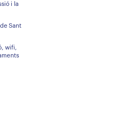
sió i la
 de Sant
, wifi,
raments