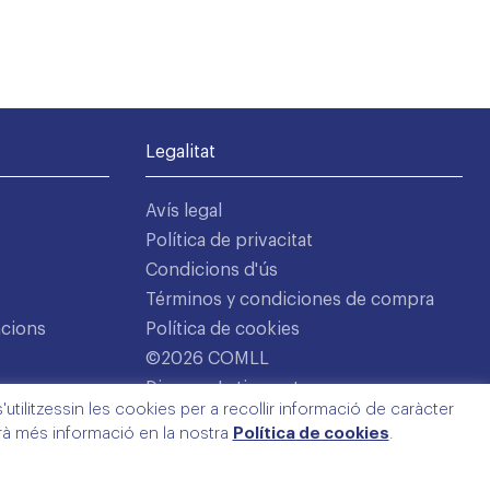
Legalitat
Avís legal
Política de privacitat
Condicions d'ús
Términos y condiciones de compra
acions
Política de cookies
©2026 COMLL
Disseny: Latipo.cat
utilitzessin les cookies per a recollir informació de caràcter
arà més informació en la nostra
Política de cookies
.