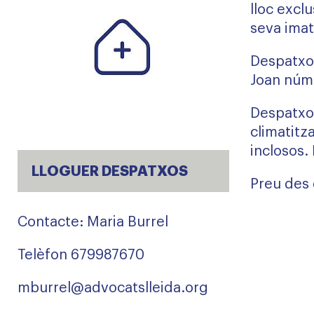
lloc exclu
seva ima
Despatxos
Joan núm.
Despatxos
climatitz
inclosos.
LLOGUER DESPATXOS
Preu des
Contacte: Maria Burrel
Telèfon 679987670
mburrel@advocatslleida.org