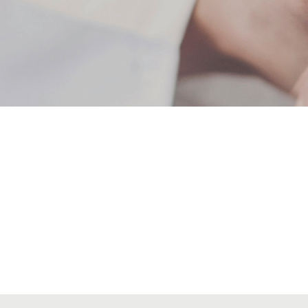
Alta seccions col·legials