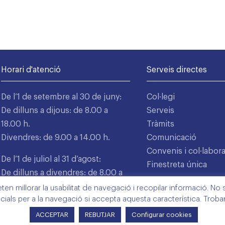
Horari d'atenció
Serveis directes
De l’1 de setembre al 30 de juny:
Col·legi
De dilluns a dijous: de 8.00 a
Serveis
18.00 h.
Tràmits
Divendres: de 9.00 a 14.00 h.
Comunicació
Convenis i col·labor
De l’1 de juliol al 31 d’agost:
Finestreta única
De dilluns a divendres: de 8.00 a
15.00 h.
n millorar la usabilitat de navegació i recopilar informació. No s'
cials per a la navegació si accepta aquesta característica. Trob
ACCEPTAR
REBUTJAR
Configurar cookies