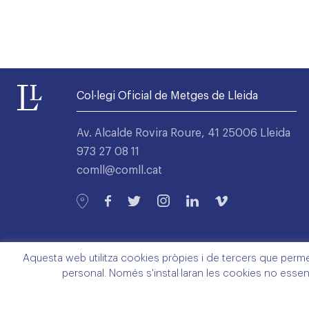
Col·legi Oficial de Metges de Lleida
Av. Alcalde Rovira Roure, 41 25006 Lleida
973 27 08 11
comll@comll.cat
Aquesta web utilitza cookies pròpies i de tercers que permete
personal. Només s'instal·laran les cookies no essen