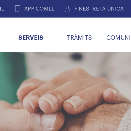
IL
APP COMLL
FINESTRETA ÚNICA
SERVEIS
TRÀMITS
COMUNI
ASSOCIACIONS
E
METGES 
DE PACIENTS DE LLEIDA
MENTS
SOCIET
MACIONS
PROFES
COL·LEG
BUTLLETÍ MÈDIC
ALERTES
A DE GOVERN
COMISSIÓ DEONTOLÒGICA
INFORMÀTICA I NOVES
FORMACIÓ
TALONARIS 
CARNET METGE
FARMACÈUTIQUES
TECNOLOGIES
COL·LEGIAT
Metges jubila
ials
Assistència sa
da
natura
BORSA DE FEINA
SERVEIS PER A LES
 VPC-R
FAMÍLIES I LA LLAR