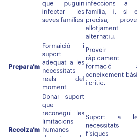
que puguin
infeccions a 
infectar les
família, i, si 
seves famílies
precisa, prove
allotjament
alternatiu.
Formaició i
Proveir
suport
ràpidament
adequat a les
Prepara’m
formació a
necessitats
coneixement bàs
reals del
i crític.
moment
Donar suport
que
reconegui les
Suport a le
limitacions
necessitats
Recolza’m
humanes
físiques 