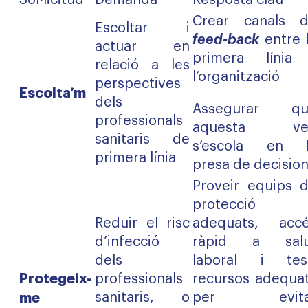
Sol·licitud
Demanda
Resposta clau
Crear canals 
Escoltar i
feed-back
entre 
actuar en
primera línia
relació a les
l’organització
perspectives
Escolta’m
dels
Assegurar qu
professionals
aquesta ve
sanitaris de
s’escola en 
primera línia
presa de decisio
Proveir equips 
protecció
Reduir el risc
adequats, acc
d’infecció
ràpid a salu
dels
laboral i tes
Protegeix-
professionals
recursos adequa
me
sanitaris, o
per evita