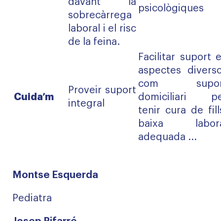
davant la
psicològiques
sobrecàrrega
laboral i el risc
de la feina.
Facilitar suport 
aspectes divers
com supor
Proveir suport
Cuida’m
domiciliari p
integral
tenir cura de fill
baixa labora
adequada ...
Montse Esquerda
Pediatra