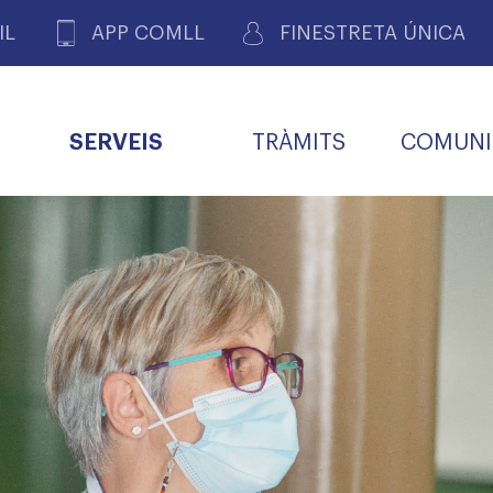
IL
APP COMLL
FINESTRETA ÚNICA
SERVEIS
TRÀMITS
COMUNI
ASSOCIACIONS
E
METGES 
DE PACIENTS DE LLEIDA
MENTS
SOCIET
MACIONS
PROFES
COL·LEG
BUTLLETÍ MÈDIC
ALERTES
A DE GOVERN
COMISSIÓ DEONTOLÒGICA
INFORMÀTICA I NOVES
FORMACIÓ
TALONARIS 
CARNET METGE
FARMACÈUTIQUES
TECNOLOGIES
COL·LEGIAT
Metges jubila
ials
Assistència sa
da
natura
BORSA DE FEINA
SERVEIS PER A LES
 VPC-R
FAMÍLIES I LA LLAR