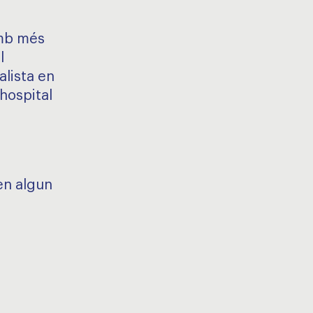
amb més
l
alista en
hospital
 en algun