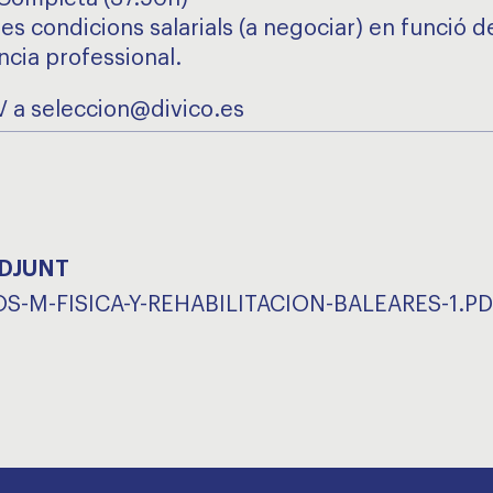
es condicions salarials (a negociar) en funció d
ncia professional.
V a seleccion@divico.es
ADJUNT
S-M-FISICA-Y-REHABILITACION-BALEARES-1.PD