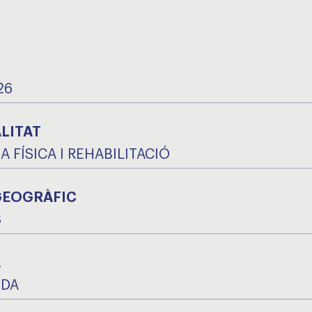
26
LITAT
A FÍSICA I REHABILITACIÓ
GEOGRÀFIC
S
A
IDA