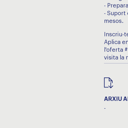
- Prepara
- Suport 
mesos.
Inscriu-t
Aplica e
l'oferta
visita l
ARXIU 
-