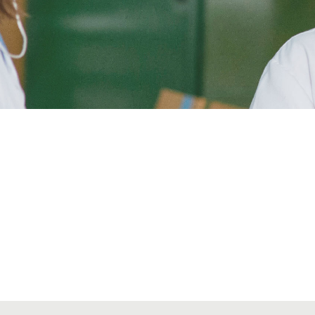
Alta seccions col·legials