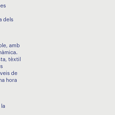
res
a dels
able, amb
nàmica.
a, tèxtil
ts
veis de
una hora
 la