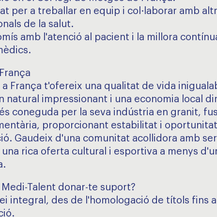
at per a treballar en equip i col·laborar amb alt
nals de la salut.
ís amb l'atenció al pacient i la millora contínu
mèdics.
França
 a França t'ofereix una qualitat de vida inigual
n natural impressionant i una economia local di
és coneguda per la seva indústria en granit, fust
mentària, proporcionant estabilitat i oportunita
ió. Gaudeix d'una comunitat acollidora amb ser
i una rica oferta cultural i esportiva a menys d'
a.
Medi-Talent donar-te suport?
ei integral, des de l'homologació de títols fins a
ció.