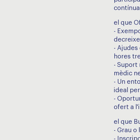
contínua 
el que O
- Exempc
decreixe
- Ajudes 
hores tr
- Suport
mèdic ne
- Un ent
ideal per 
- Oportun
ofert a l'i
el que 
- Grau o
- Inscrip