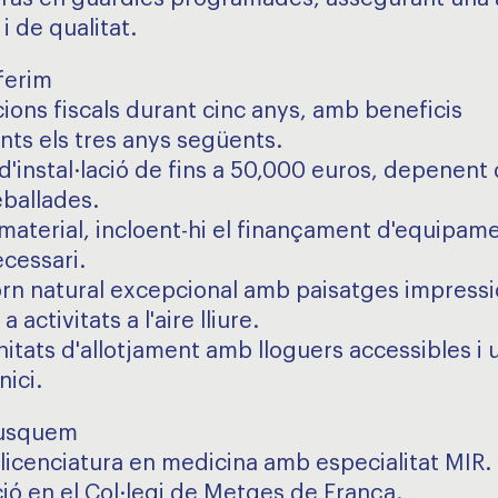
i de qualitat.
ferim
ions fiscals durant cinc anys, amb beneficis
nts els tres anys següents.
d'instal·lació de fins a 50,000 euros, depenent 
eballades.
 material, incloent-hi el finançament d'equipam
cessari.
orn natural excepcional amb paisatges impressi
a activitats a l'aire lliure.
itats d'allotjament amb lloguers accessibles i 
nici.
Busquem
 llicenciatura en medicina amb especialitat MIR.
ció en el Col·legi de Metges de França.