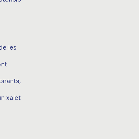
de les
ent
onants,
un xalet