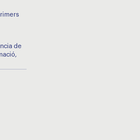
primers
ència de
mació,