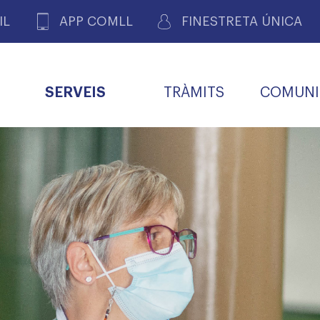
IL
APP COMLL
FINESTRETA ÚNICA
SERVEIS
TRÀMITS
COMUNI
ASSOCIACIONS
E
METGES 
DE PACIENTS DE LLEIDA
MENTS
SOCIET
MACIONS
PROFES
COL·LEG
BUTLLETÍ MÈDIC
ALERTES
A DE GOVERN
COMISSIÓ DEONTOLÒGICA
INFORMÀTICA I NOVES
FORMACIÓ
TALONARIS 
CARNET METGE
FARMACÈUTIQUES
TECNOLOGIES
COL·LEGIAT
Metges jubila
ials
Assistència sa
da
natura
BORSA DE FEINA
SERVEIS PER A LES
 VPC-R
FAMÍLIES I LA LLAR