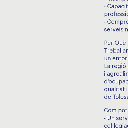
- Capacit
professio
- Comprom
serveis 
Per Què 
Treballar
un entor
La regió 
i agroali
d'ocupac
qualitat 
de Tolos
Com pot 
- Un serv
col·legia