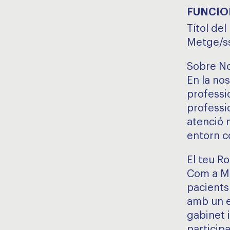
FUNCIO
Títol del
Metge/ss
Sobre No
En la no
professi
professi
atenció 
entorn co
El teu Ro
Com a Me
pacients
amb un eq
gabinet i
particip