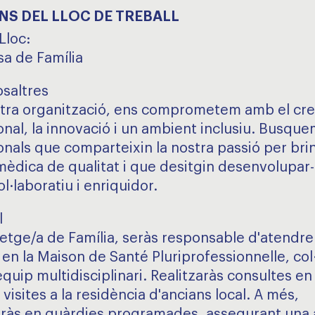
NS DEL LLOC DE TREBALL
 Lloc:
a de Família
saltres
stra organització, ens comprometem amb el cr
onal, la innovació i un ambient inclusiu. Busque
onals que comparteixin la nostra passió per bri
mèdica de qualitat i que desitgin desenvolupar
l·laboratiu i enriquidor.
l
tge/a de Família, seràs responsable d'atendre 
 en la Maison de Santé Pluriprofessionnelle, col
uip multidisciplinari. Realitzaràs consultes en 
 visites a la residència d'ancians local. A més,
aràs en guàrdies programades, assegurant una 