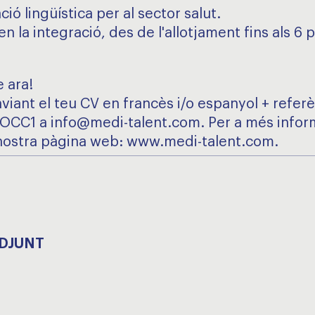
ció lingüística per al sector salut.
en la integració, des de l'allotjament fins als 6 
e ara!
nviant el teu CV en francès i/o espanyol + refer
 #OCC1 a info@medi-talent.com. Per a més infor
a nostra pàgina web: www.medi-talent.com.
ADJUNT