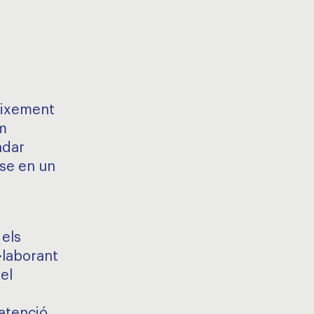
eixement
m
ndar
-se en un
els
·laborant
el
atenció