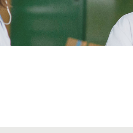
Alta seccions col·legials