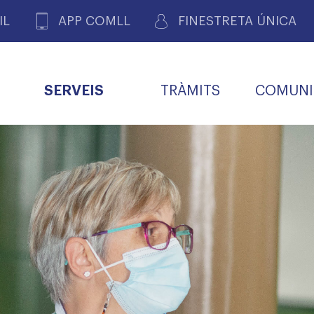
IL
APP COMLL
FINESTRETA ÚNICA
SERVEIS
TRÀMITS
COMUNI
ASSOCIACIONS
E
METGES 
DE PACIENTS DE LLEIDA
MENTS
SOCIET
MACIONS
PROFES
COL·LEG
BUTLLETÍ MÈDIC
ALERTES
A DE GOVERN
COMISSIÓ DEONTOLÒGICA
INFORMÀTICA I NOVES
FORMACIÓ
TALONARIS 
CARNET METGE
FARMACÈUTIQUES
TECNOLOGIES
COL·LEGIAT
Metges jubila
ials
Assistència sa
da
natura
BORSA DE FEINA
SERVEIS PER A LES
 VPC-R
FAMÍLIES I LA LLAR