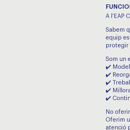
FUNCIO
A l’EAP 
Sabem qu
equip es
protegir 
Som un e
✔️ Mode
✔️ Reorg
✔️ Trebal
✔️ Millor
✔️ Contin
No oferi
Oferim u
atenció p