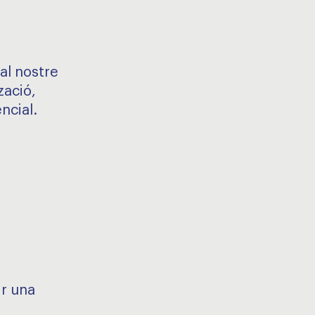
al nostre
zació,
ncial.
ir una