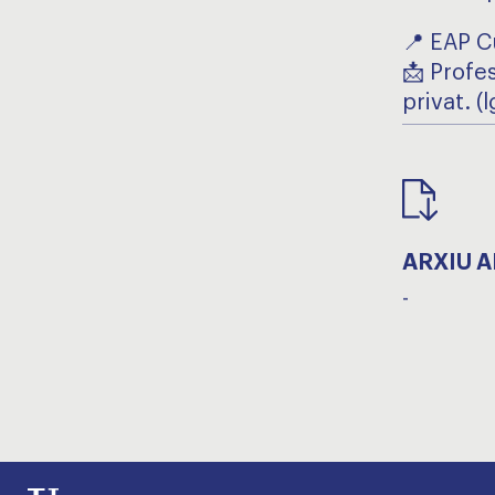
📍 EAP C
📩 Profe
privat. 
ARXIU 
-