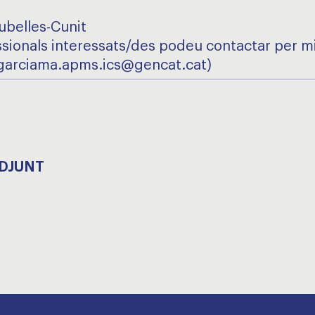
ubelles-Cunit
ssionals interessats/des podeu contactar per m
(lgarciama.apms.ics@gencat.cat)
ADJUNT