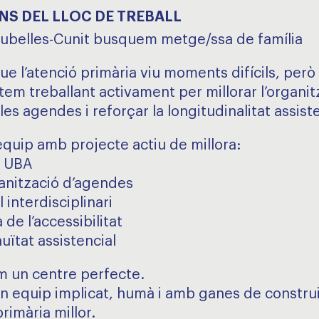
NS DEL LLOC DE TREBALL
Cubelles-Cunit busquem metge/ssa de família
e l’atenció primària viu moments difícils, però 
tem treballant activament per millorar l’organit
les agendes i reforçar la longitudinalitat assiste
quip amb projecte actiu de millora:
l UBA
anització d’agendes
l interdisciplinari
a de l’accessibilitat
uïtat assistencial
m un centre perfecte.
n equip implicat, humà i amb ganes de constru
rimària millor.